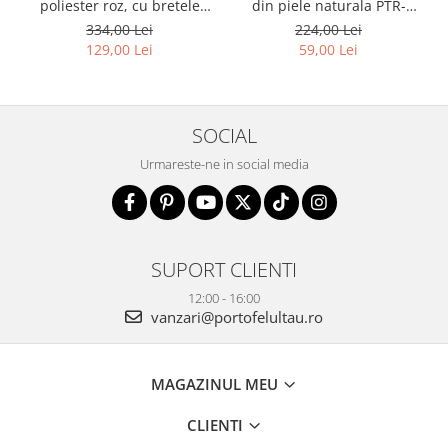
poliester roz, cu bretele
din piele naturala PTR-
reglabile - Peterson PTR-
1718-SKL-6922 MULTI
334,00 Lei
224,00 Lei
PTN 8610-1327 PINK
129,00 Lei
59,00 Lei
SOCIAL
Urmareste-ne in social media
SUPORT CLIENTI
12:00 - 16:00
vanzari@portofelultau.ro
MAGAZINUL MEU
CLIENTI