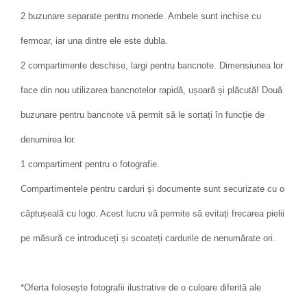
2 buzunare separate pentru monede. Ambele sunt inchise cu
fermoar, iar una dintre ele este dubla.
2 compartimente deschise, largi pentru bancnote. Dimensiunea lor
face din nou utilizarea bancnotelor rapidă, ușoară și plăcută! Două
buzunare pentru bancnote vă permit să le sortați în funcție de
denumirea lor.
1 compartiment pentru o fotografie.
Compartimentele pentru carduri și documente sunt securizate cu o
căptușeală cu logo. Acest lucru vă permite să evitați frecarea pielii
pe măsură ce introduceți și scoateți cardurile de nenumărate ori.
*Oferta folosește fotografii ilustrative de o culoare diferită ale