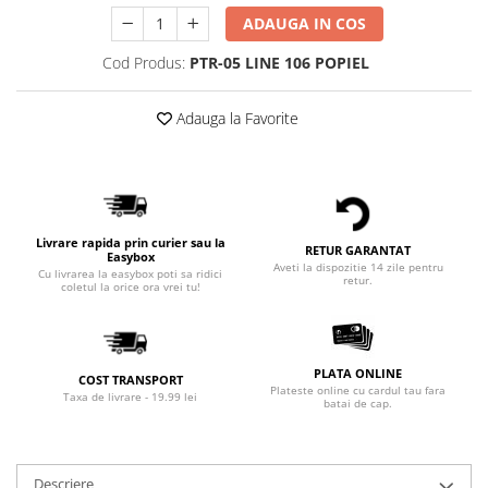
ADAUGA IN COS
Cod Produs:
PTR-05 LINE 106 POPIEL
Adauga la Favorite
Livrare rapida prin curier sau la
RETUR GARANTAT
Easybox
Aveti la dispozitie 14 zile pentru
Cu livrarea la easybox poti sa ridici
retur.
coletul la orice ora vrei tu!
PLATA ONLINE
COST TRANSPORT
Plateste online cu cardul tau fara
Taxa de livrare - 19.99 lei
batai de cap.
Descriere