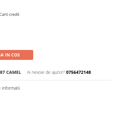
Carti credit
A IN COS
487 CAMEL
Ai nevoie de ajutor?
0756472148
informatii