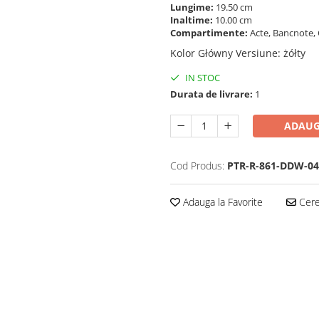
Lungime:
19.50 cm
Inaltime:
10.00 cm
Compartimente:
Acte, Bancnote, 
Kolor Główny Versiune
:
żółty
IN STOC
Durata de livrare:
1
ADAUG
Cod Produs:
PTR-R-861-DDW-0
Adauga la Favorite
Cere 