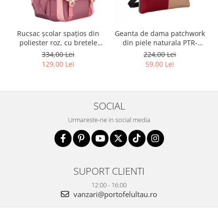
Rucsac școlar spațios din
Geanta de dama patchwork
poliester roz, cu bretele
din piele naturala PTR-
reglabile - Peterson PTR-
1718-SKL-6922 MULTI
334,00 Lei
224,00 Lei
PTN 8610-1327 PINK
129,00 Lei
59,00 Lei
SOCIAL
Urmareste-ne in social media
SUPORT CLIENTI
12:00 - 16:00
vanzari@portofelultau.ro