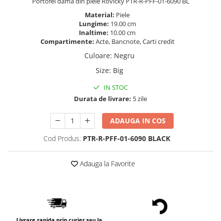
Portofel dama din piele Rovicky PTR-R-PFF-01-6090 BL
Material:
Piele
Lungime:
19.00 cm
Inaltime:
10.00 cm
Compartimente:
Acte, Bancnote, Carti credit
Culoare
:
Negru
Size
:
Big
IN STOC
Durata de livrare:
5 zile
ADAUGA IN COS
Cod Produs:
PTR-R-PFF-01-6090 BLACK
Adauga la Favorite
Livrare rapida prin curier sau la