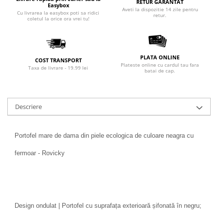
RETUR GARANTAT
Easybox
Aveti la dispozitie 14 zile pentru
Cu livrarea la easybox poti sa ridici
retur.
coletul la orice ora vrei tu!
PLATA ONLINE
COST TRANSPORT
Plateste online cu cardul tau fara
Taxa de livrare - 19.99 lei
batai de cap.
Descriere
Portofel mare de dama din piele ecologica de culoare neagra cu
fermoar - Rovicky
Design ondulat | Portofel cu suprafața exterioară șifonată în negru;