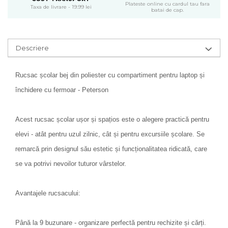
Plateste online cu cardul tau fara
Taxa de livrare - 19.99 lei
batai de cap.
Descriere
Rucsac școlar bej din poliester cu compartiment pentru laptop și
închidere cu fermoar - Peterson
Acest rucsac școlar ușor și spațios este o alegere practică pentru
elevi - atât pentru uzul zilnic, cât și pentru excursiile școlare. Se
remarcă prin designul său estetic și funcționalitatea ridicată, care
se va potrivi nevoilor tuturor vârstelor.
Avantajele rucsacului:
Până la 9 buzunare - organizare perfectă pentru rechizite și cărți.