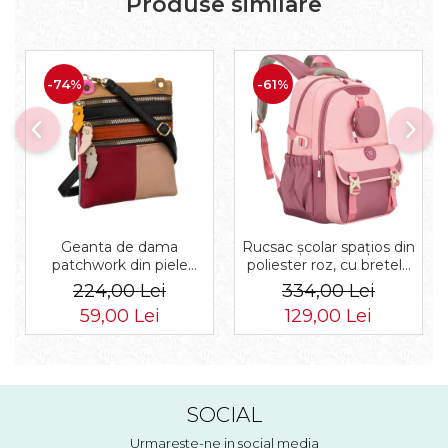
Produse similare
-74%
-61%
Geanta de dama
Rucsac școlar spațios din
patchwork din piele
poliester roz, cu bretele
naturala PTR-1718-SKL-
reglabile - Peterson PTR-
224,00 Lei
334,00 Lei
6922 MULTI
PTN 8610-1327 PINK
59,00 Lei
129,00 Lei
SOCIAL
Urmareste-ne in social media