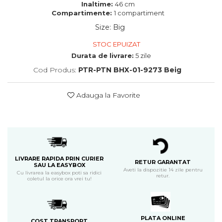
Inaltime:
46 cm
Compartimente:
1 compartiment
Size
:
Big
STOC EPUIZAT
Durata de livrare:
5 zile
Cod Produs:
PTR-PTN BHX-01-9273 Beig
Adauga la Favorite
LIVRARE RAPIDA PRIN CURIER
RETUR GARANTAT
SAU LA EASYBOX
Aveti la dispozitie 14 zile pentru
Cu livrarea la easybox poti sa ridici
retur.
coletul la orice ora vrei tu!
PLATA ONLINE
COST TRANSPORT