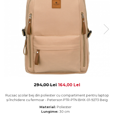
294,00 Lei
164,00 Lei
Rucsac școlar bej din poliester cu compartiment pentru laptop
și închidere cu fermoar - Peterson PTR-PTN BHX-01-9273 Beig
Material:
Poliester
Lungime:
30 cm