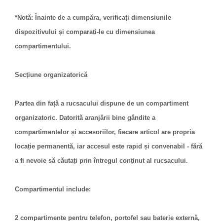
*Notă: Înainte de a cumpăra, verificați dimensiunile
dispozitivului și comparați-le cu dimensiunea
compartimentului.
Secțiune organizatorică
Partea din față a rucsacului dispune de un compartiment
organizatoric. Datorită aranjării bine gândite a
compartimentelor și accesoriilor, fiecare articol are propria
locație permanentă, iar accesul este rapid și convenabil - fără
a fi nevoie să căutați prin întregul conținut al rucsacului.
Compartimentul include:
2 compartimente pentru telefon, portofel sau baterie externă,