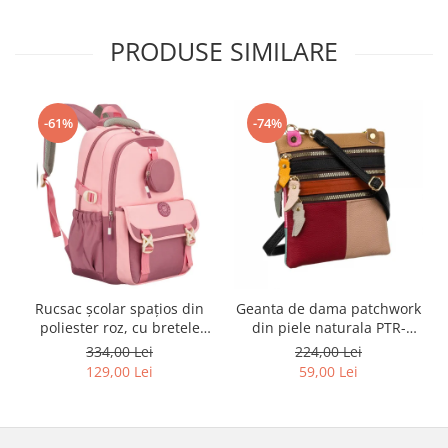
PRODUSE SIMILARE
-61%
-74%
Rucsac școlar spațios din
Geanta de dama patchwork
poliester roz, cu bretele
din piele naturala PTR-
reglabile - Peterson PTR-
1718-SKL-6922 MULTI
334,00 Lei
224,00 Lei
PTN 8610-1327 PINK
129,00 Lei
59,00 Lei