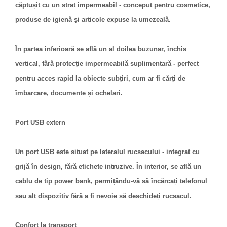
căptușit cu un strat impermeabil - conceput pentru cosmetice,
produse de igienă și articole expuse la umezeală.
În partea inferioară se află un al doilea buzunar, închis
vertical, fără protecție impermeabilă suplimentară - perfect
pentru acces rapid la obiecte subțiri, cum ar fi cărți de
îmbarcare, documente și ochelari.
Port USB extern
Un port USB este situat pe lateralul rucsacului - integrat cu
grijă în design, fără etichete intruzive. În interior, se află un
cablu de tip power bank, permițându-vă să încărcați telefonul
sau alt dispozitiv fără a fi nevoie să deschideți rucsacul.
Confort la transport