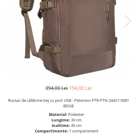
394,00 Lei
194,00 Lei
Rucsac de călătorie bej cu port USB - Peterson PTR-PTN 24421-5081
BEIGE
Material:
Poliester
Lungime:
30 cm
Inaltime:
45 cm
Compartimente:
1 compartiment