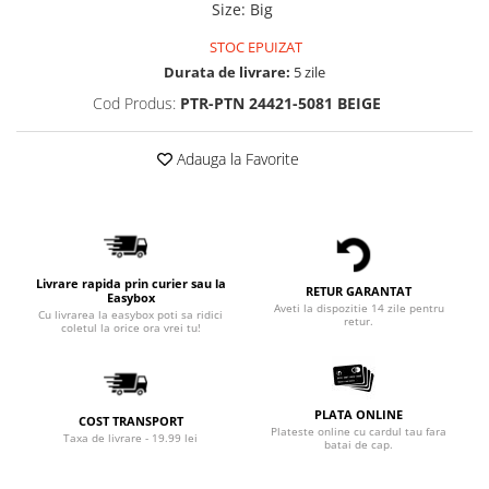
Size
:
Big
STOC EPUIZAT
Durata de livrare:
5 zile
Cod Produs:
PTR-PTN 24421-5081 BEIGE
Adauga la Favorite
Livrare rapida prin curier sau la
RETUR GARANTAT
Easybox
Aveti la dispozitie 14 zile pentru
Cu livrarea la easybox poti sa ridici
retur.
coletul la orice ora vrei tu!
PLATA ONLINE
COST TRANSPORT
Plateste online cu cardul tau fara
Taxa de livrare - 19.99 lei
batai de cap.