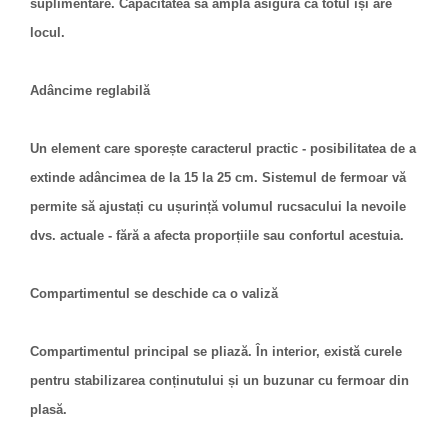
suplimentare. Capacitatea sa amplă asigură că totul își are
locul.
Adâncime reglabilă
Un element care sporește caracterul practic - posibilitatea de a
extinde adâncimea de la 15 la 25 cm. Sistemul de fermoar vă
permite să ajustați cu ușurință volumul rucsacului la nevoile
dvs. actuale - fără a afecta proporțiile sau confortul acestuia.
Compartimentul se deschide ca o valiză
Compartimentul principal se pliază. În interior, există curele
pentru stabilizarea conținutului și un buzunar cu fermoar din
plasă.