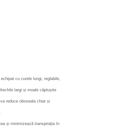
chipat cu curele lungi, reglabile,
Urechile largi și moale căptușite
 va reduce oboseala chiar și
.
tea și minimizează transpirația în