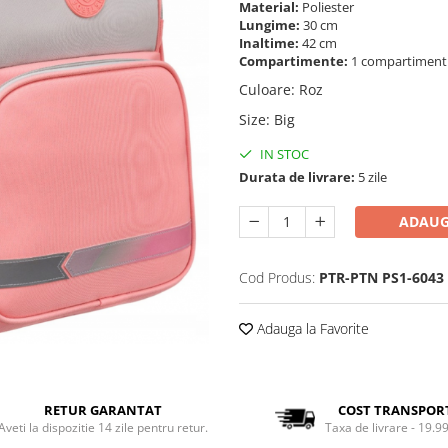
Material:
Poliester
Lungime:
30 cm
Inaltime:
42 cm
Compartimente:
1 compartimen
Culoare
:
Roz
Size
:
Big
IN STOC
Durata de livrare:
5 zile
ADAUG
Cod Produs:
PTR-PTN PS1-6043
Adauga la Favorite
RETUR GARANTAT
COST TRANSPOR
Aveti la dispozitie 14 zile pentru retur.
Taxa de livrare - 19.99