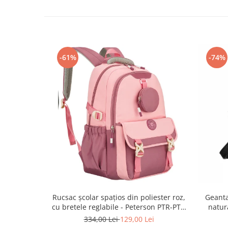
-61%
-74%
Rucsac școlar spațios din poliester roz,
Geanta
cu bretele reglabile - Peterson PTR-PTN
natur
8610-1327 PINK
334,00 Lei
129,00 Lei