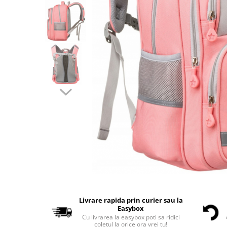
Livrare rapida prin curier sau la
Easybox
Cu livrarea la easybox poti sa ridici
coletul la orice ora vrei tu!