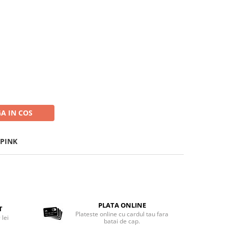
t
A IN COS
 PINK
PLATA ONLINE
T
Plateste online cu cardul tau fara
 lei
batai de cap.