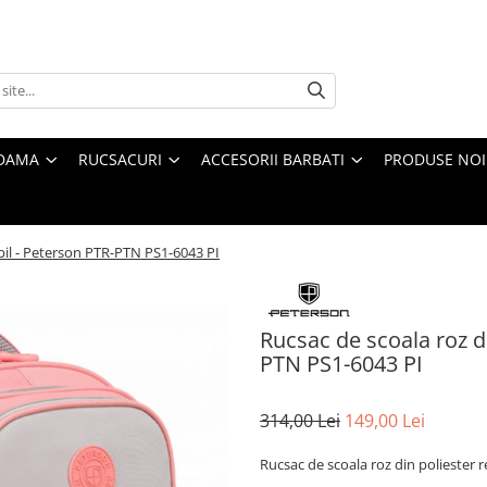
 DAMA
RUCSACURI
ACCESORII BARBATI
PRODUSE NOI
abil - Peterson PTR-PTN PS1-6043 PI
Rucsac de scoala roz di
PTN PS1-6043 PI
314,00 Lei
149,00 Lei
Rucsac de scoala roz din poliester 