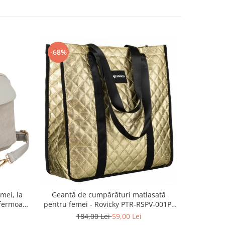
-68%
-55%
mei, la
Geanta 
Geantă de cumpărături matlasată
fermoar,
ecologica
pentru femei - Rovicky PTR-RSPV-001P-
TR-PTN
5277 GOLD
2
184,00 Lei
59,00 Lei