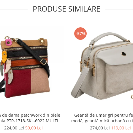
PRODUSE SIMILARE
-57%
 de dama patchwork din piele
Geantă de umăr gri pentru fe
ala PTR-1718-SKL-6922 MULTI
modă, geantă mică urbană cu 
piele ecologică - Peterson P
224,00 Lei
59,00 Lei
274,00 Lei
119,00 Lei
MX02-P-7700