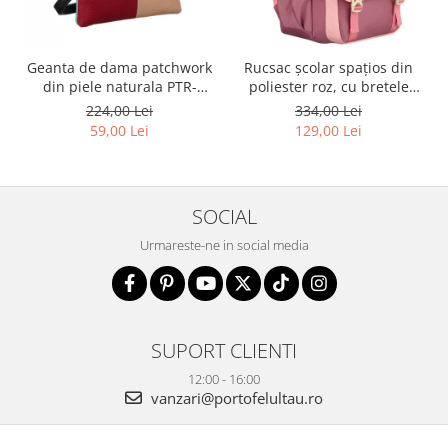
Geanta de dama patchwork
Rucsac școlar spațios din
din piele naturala PTR-
poliester roz, cu bretele
1718-SKL-6922 MULTI
reglabile - Peterson PTR-
224,00 Lei
334,00 Lei
PTN 8610-1327 PINK
59,00 Lei
129,00 Lei
SOCIAL
Urmareste-ne in social media
SUPORT CLIENTI
12:00 - 16:00
vanzari@portofelultau.ro