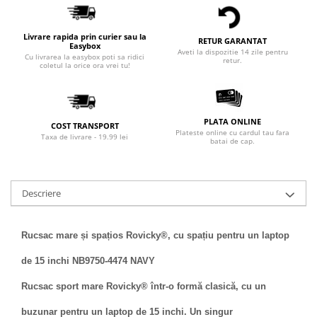
Livrare rapida prin curier sau la
RETUR GARANTAT
Easybox
Aveti la dispozitie 14 zile pentru
Cu livrarea la easybox poti sa ridici
retur.
coletul la orice ora vrei tu!
PLATA ONLINE
COST TRANSPORT
Plateste online cu cardul tau fara
Taxa de livrare - 19.99 lei
batai de cap.
Descriere
Rucsac mare și spațios Rovicky®, cu spațiu pentru un laptop
de 15 inchi NB9750-4474 NAVY
Rucsac sport mare Rovicky® într-o formă clasică, cu un
buzunar pentru un laptop de 15 inchi. Un singur