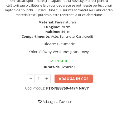
Un rucsac sport mare și încăpător de la Rovicky. Perfect pentru
călătorii sau o călătorie la birou, deoarece se potrivește perfect unui
laptop de 15 inchi. Rucsacul ține cu ușurință formatul A4. Fabricat din
material textil puternic, este rezistent la orice abraziune.
Material:
Piele naturala
Lungime:
28 cm
Inaltime:
44 cm
Compartimente:
Acte, Bancnote, Carti credit
Culoare
:
Bleumarin
Kolor Główny Versiune
:
granatowy
IN STOC
Durata de livrare:
1
ADAUGA IN COS
Cod Produs:
PTR-NB9750-4474 NAVY
Adauga la Favorite