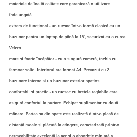
materiale de înaltă calitate care garantează o utilizare
îndelungată
extrem de funcțional - un rucsac într-o formă clasică cu un
buzunar pentru un laptop de până la 15', securizat cu o curea
Velcro
mare și foarte încăpător - cu o singură cameră, închis cu
fermoar solid. Interiorul are format A4. Prevazut cu 2
buzunare interne si un buzunar exterior spatios
confortabil și practic - un rucsac cu bretele reglabile care
asigură confortul la purtare. Echipat suplimentar cu două
mânere. Partea sa din spate este realizată dintr-o plasă de
distanță moale și plăcută la atingere, caracterizată printr-o
permeabilitate excelentă la aer și o absorbție minimă a