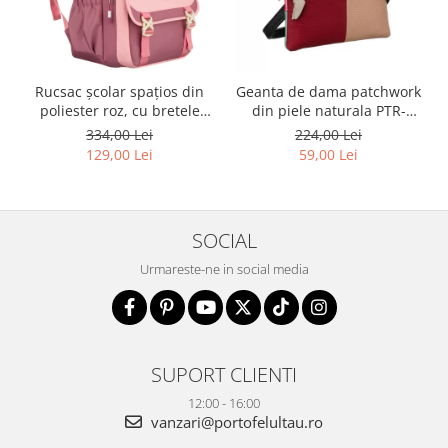
Rucsac școlar spațios din
Geanta de dama patchwork
poliester roz, cu bretele
din piele naturala PTR-
reglabile - Peterson PTR-
1718-SKL-6922 MULTI
334,00 Lei
224,00 Lei
PTN 8610-1327 PINK
129,00 Lei
59,00 Lei
SOCIAL
Urmareste-ne in social media
SUPORT CLIENTI
12:00 - 16:00
vanzari@portofelultau.ro