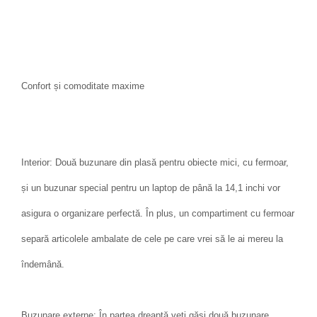
Confort și comoditate maxime
Interior: Două buzunare din plasă pentru obiecte mici, cu fermoar,
și un buzunar special pentru un laptop de până la 14,1 inchi vor
asigura o organizare perfectă. În plus, un compartiment cu fermoar
separă articolele ambalate de cele pe care vrei să le ai mereu la
îndemână.
Buzunare externe: În partea dreaptă veți găsi două buzunare