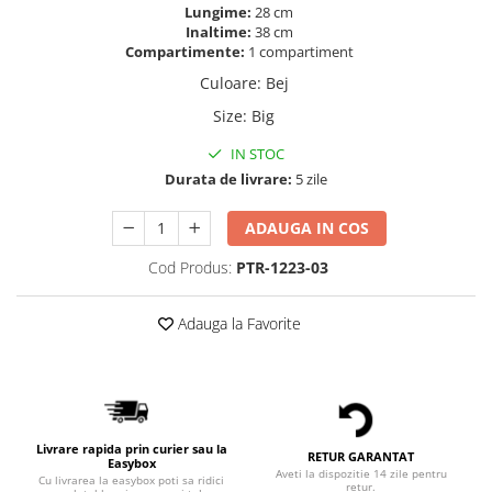
Lungime:
28 cm
Inaltime:
38 cm
Compartimente:
1 compartiment
Culoare
:
Bej
Size
:
Big
IN STOC
Durata de livrare:
5 zile
ADAUGA IN COS
Cod Produs:
PTR-1223-03
Adauga la Favorite
Livrare rapida prin curier sau la
RETUR GARANTAT
Easybox
Aveti la dispozitie 14 zile pentru
Cu livrarea la easybox poti sa ridici
retur.