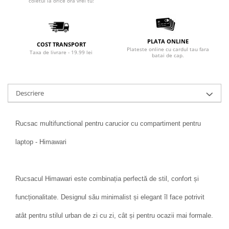
coletul la orice ora vrei tu!
PLATA ONLINE
COST TRANSPORT
Plateste online cu cardul tau fara
Taxa de livrare - 19.99 lei
batai de cap.
Descriere
Rucsac multifunctional pentru carucior cu compartiment pentru
laptop - Himawari
Rucsacul Himawari este combinația perfectă de stil, confort și
funcționalitate. Designul său minimalist și elegant îl face potrivit
atât pentru stilul urban de zi cu zi, cât și pentru ocazii mai formale.