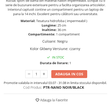
Rucsac sport de damă din material nailon impermeabil. Echipat cu o
serie de buzunare exterioare pentru a facilita organizarea articolelor.
Interiorul captusit contine un compartiment pentru un laptop de
pana la 14 inchi. Excelent pentru călătorii sau universitate.
Material:
Tesatura hidrofoba ( impermeabil )
Lungime:
25 cm
Inaltime:
36 cm
Compartimente:
1 compartiment
Culoare
:
Negru
Kolor Główny Versiune
:
czarny
IN STOC
Durata de livrare:
1
ADAUGA IN COS
Promotie valabila in intervalul 03.07 - 31.08 in limita stocului disponibil.
Cod Produs:
PTR-NANO NOIR/BLACK
Adauga la Favorite