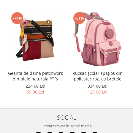
-74%
-61%
Geanta de dama patchwork
Rucsac școlar spațios din
din piele naturala PTR-
poliester roz, cu bretele
1718-SKL-6922 MULTI
reglabile - Peterson PTR-
224,00 Lei
334,00 Lei
PTN 8610-1327 PINK
59,00 Lei
129,00 Lei
SOCIAL
Urmareste-ne in social media