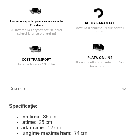
Livrare rapida prin curier sau la
RETUR GARANTAT
Easybox
Aveti la dispozitie 14 zile pentru
Cu livrarea la easybox poti sa ridici
retur.
coletul la orice ora vrei tu!
PLATA ONLINE
COST TRANSPORT
Plateste online cu cardul tau fara
Taxa de livrare - 19.99 lei
batai de cap.
Descriere
Specificație:
inaltime:
36 cm
latime:
25 cm
adancime:
12 cm
lungime maxima ham:
74 cm