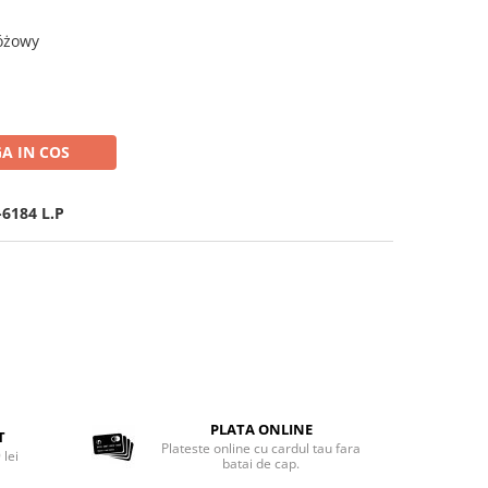
różowy
A IN COS
6184 L.P
PLATA ONLINE
T
Plateste online cu cardul tau fara
 lei
batai de cap.