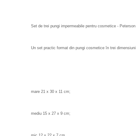
Set de trei pungi impermeabile pentru cosmetice - Peterson
Un set practic format din pungi cosmetice în trei dimensiuni 
mare 21 x 30 x 11 cm;
mediu 15 x 27 x 9 cm;
mic 12 x 22 x 7 cm.