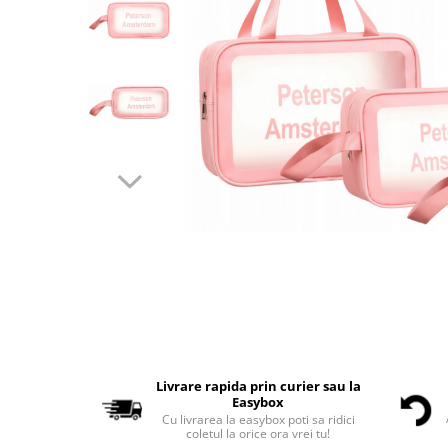
Livrare rapida prin curier sau la
Easybox
Cu livrarea la easybox poti sa ridici
coletul la orice ora vrei tu!