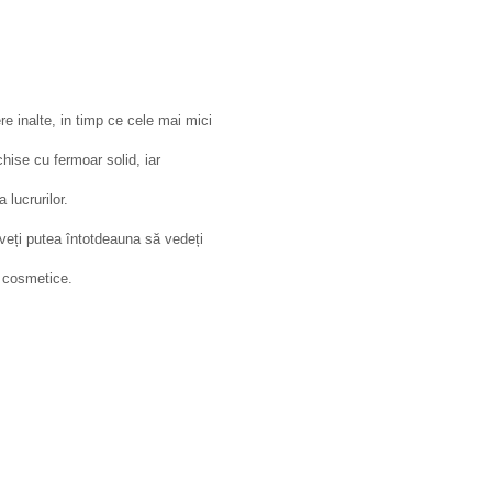
 inalte, in timp ce cele mai mici
hise cu fermoar solid, iar
lucrurilor.
t veți putea întotdeauna să vedeți
u cosmetice.