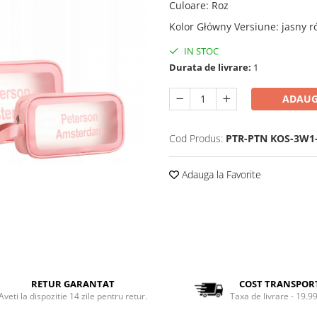
Culoare
:
Roz
Kolor Główny Versiune
:
jasny 
IN STOC
Durata de livrare:
1
ADAUG
Cod Produs:
PTR-PTN KOS-3W1-
Adauga la Favorite
RETUR GARANTAT
COST TRANSPOR
Aveti la dispozitie 14 zile pentru retur.
Taxa de livrare - 19.99