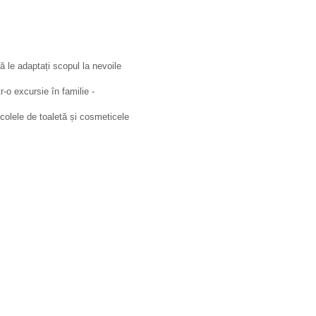
ă le adaptați scopul la nevoile
r-o excursie în familie -
icolele de toaletă și cosmeticele