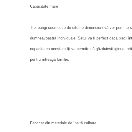
Capacitate mare
Trei pungi cosmetice de diferite dimensiuni vă vor permite s
dumneavoastră individuale. Setul va fi perfect dacă pleci înt
capacitatea acestora îți va permite să găzduiești igiena, art
pentru întreaga familie.
Fabricat din materiale de înaltă calitate