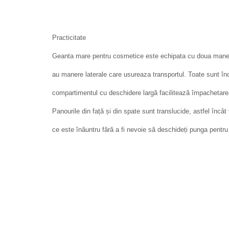
Practicitate
Geanta mare pentru cosmetice este echipata cu doua manere
au manere laterale care usureaza transportul. Toate sunt înc
compartimentul cu deschidere largă facilitează împachetarea 
Panourile din față și din spate sunt translucide, astfel încâ
ce este înăuntru fără a fi nevoie să deschideți punga pentr