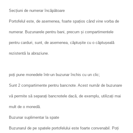
Secțiuni de numerar încăpătoare
Portofelul este, de asemenea, foarte spațios când vine vorba de
numerar. Buzunarele pentru bani, precum și compartimentele
pentru carduri, sunt, de asemenea, căptușite cu o căptușeală
rezistentă la abraziune.
poți pune monedele într-un buzunar închis cu un clic;
Sunt 2 compartimente pentru bancnote. Acest număr de buzunare
vă permite să separați bancnotele dacă, de exemplu, utilizați mai
mult de o monedă.
Buzunar suplimentar la spate
Buzunarul de pe spatele portofelului este foarte convenabil. Poți