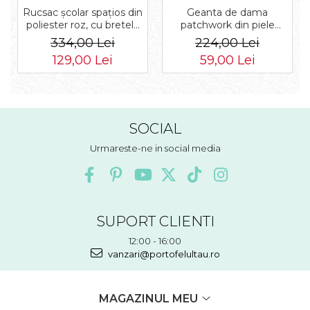
Rucsac școlar spațios din
Geanta de dama
poliester roz, cu bretele
patchwork din piele
reglabile - Peterson PTR-
naturala PTR-1718-SKL-
334,00 Lei
224,00 Lei
PTN 8610-1327 PINK
6922 MULTI
129,00 Lei
59,00 Lei
SOCIAL
Urmareste-ne in social media
SUPORT CLIENTI
12:00 - 16:00
vanzari@portofelultau.ro
MAGAZINUL MEU