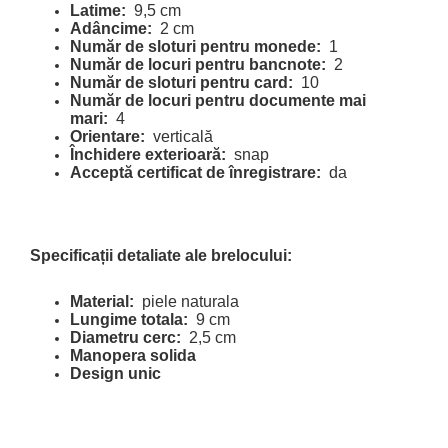
Latime:
9,5 cm
Adâncime:
2 cm
Număr de sloturi pentru monede:
1
Număr de locuri pentru bancnote:
2
Număr de sloturi pentru card:
10
Număr de locuri pentru documente mai
mari:
4
Orientare:
verticală
Închidere exterioară:
snap
Acceptă certificat de înregistrare:
da
Specificații detaliate ale brelocului:
Material:
piele naturala
Lungime totala:
9 cm
Diametru cerc:
2,5 cm
Manopera solida
Design unic