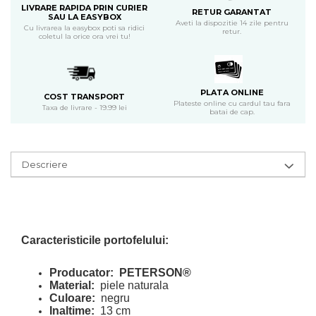
LIVRARE RAPIDA PRIN CURIER
RETUR GARANTAT
SAU LA EASYBOX
Aveti la dispozitie 14 zile pentru
Cu livrarea la easybox poti sa ridici
retur.
coletul la orice ora vrei tu!
PLATA ONLINE
COST TRANSPORT
Plateste online cu cardul tau fara
Taxa de livrare - 19.99 lei
batai de cap.
Descriere
Caracteristicile portofelului:
Producator:
PETERSON®
Material:
piele naturala
Culoare:
negru
Inaltime:
13 cm