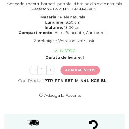
Set cadou pentru barbati , portofel si breloc din piele naturala
Peterson PTR-PTN SET-M-N4L-KCS
Material:
Piele naturala
Lungime:
9.50 cm
Inaltime:
13.00 cm
Compartimente:
Acte, Bancnote, Carti credit
Zamknięcie Versiune
:
zatrzask
IN STOC
Durata de livrare:
1
ADAUGA IN COS
Cod Produs:
PTR-PTN SET-M-N4L-KCS BL
Adauga la Favorite