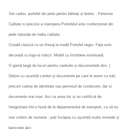
Set cadou: portofel din piele pentru bărbați și breloc - Peterson
Calitate si precizie a manopera Portofelul este confectionat din
piele naturala de inalta calitate;
Croială clasică cu un finisaj la modă Portofel negru. Fața este
decorată cu logo-ul mărcii. Model cu închidere exterioară;
O gamă largă de locuri pentru cardurile și documentele dvs. |
Deține cu ușurință carduri și documente pe care le avem cu toții,
precum cartea de identitate sau permisul de conducere, dar și
documente mai mari. Aici va avea loc și un certificat de
înregistrare într-o husă de la departamentul de transport, ca să nu
mai vorbim de numerar - poți încăpea cu ușurință multe monede și
bancnote aici;