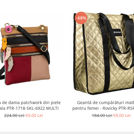
-68%
 de dama patchwork din piele
Geantă de cumpărături mat
ala PTR-1718-SKL-6922 MULTI
pentru femei - Rovicky PTR-RS
5277 GOLD
224,00 Lei
59,00 Lei
184,00 Lei
59,00 Lei