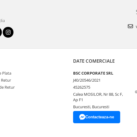
dia
v
DATE COMERCIALE
 Plata
BSC CORPORATE SRL
e Retur
J40/20546/2021
de Retur
45262575
Calea MOSILOR, Nr 88, Sc F,
Ap F1
Bucuresti, Bucuresti
Contacteaza-ne