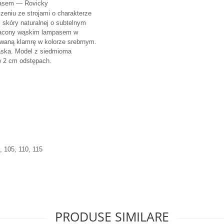
mpasem — Rovicky
zeniu ze strojami o charakterze
skóry naturalnej o subtelnym
ogacony wąskim lampasem w
waną klamrę w kolorze srebrnym.
aska. Model z siedmioma
w 2 cm odstępach.
, 105, 110, 115
PRODUSE SIMILARE