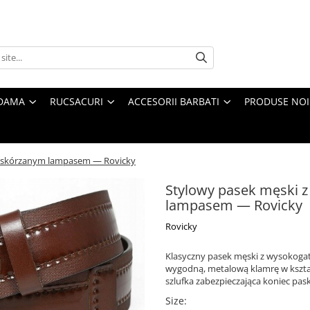
 DAMA
RUCSACURI
ACCESORII BARBATI
PRODUSE NOI
ą i skórzanym lampasem — Rovicky
Stylowy pasek męski z
lampasem — Rovicky
Rovicky
Klasyczny pasek męski z wysokoga
wygodną, metalową klamrę w kształ
szlufka zabezpieczająca koniec pas
Size
: