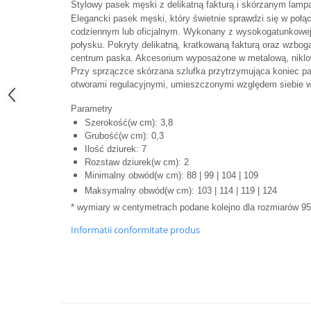
Stylowy pasek męski z delikatną fakturą i skórzanym la
Elegancki pasek męski, który świetnie sprawdzi się w połąc
codziennym lub oficjalnym. Wykonany z wysokogatunkowej 
połysku. Pokryty delikatną, kratkowaną fakturą oraz wzb
centrum paska. Akcesorium wyposażone w metalową, niklo
Przy sprzączce skórzana szlufka przytrzymująca koniec p
otworami regulacyjnymi, umieszczonymi względem siebie 
Parametry
Szerokość(w cm): 3,8
Grubość(w cm): 0,3
Ilość dziurek: 7
Rozstaw dziurek(w cm): 2
Minimalny obwód(w cm): 88 | 99 | 104 | 109
Maksymalny obwód(w cm): 103 | 114 |
119 | 124
* wymiary w centymetrach podane kolejno dla rozmiarów 95
Informatii conformitate produs