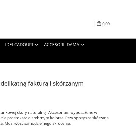
0,00
IDEI CADOURI
ACCESORII DAMA
 delikatną fakturą i skórzanym
tunkowej skóry naturalnej. Akcesorium wyposażone w
cie prostokąta o srebrnym kolorze. Przy sprzączce skórzana
ka. Możliwość samodzielnego skrócenia.