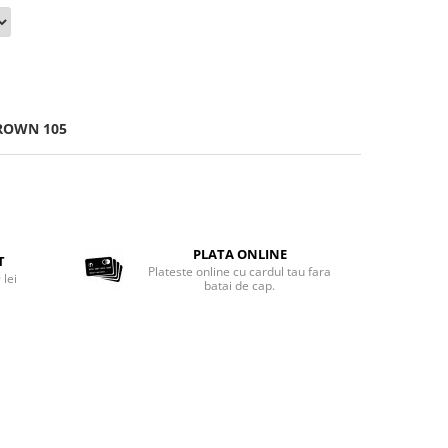
BROWN 105
PLATA ONLINE
T
Plateste online cu cardul tau fara
 lei
batai de cap.