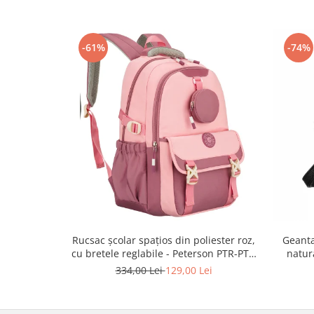
-61%
-74%
Rucsac școlar spațios din poliester roz,
Geanta
cu bretele reglabile - Peterson PTR-PTN
natur
8610-1327 PINK
334,00 Lei
129,00 Lei