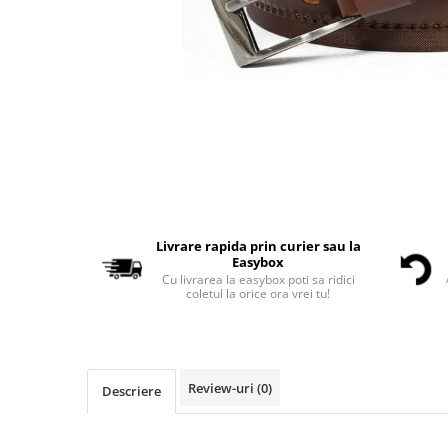
Livrare rapida prin curier sau la
Easybox
Cu livrarea la easybox poti sa ridici
coletul la orice ora vrei tu!
Review-uri
(0)
Descriere