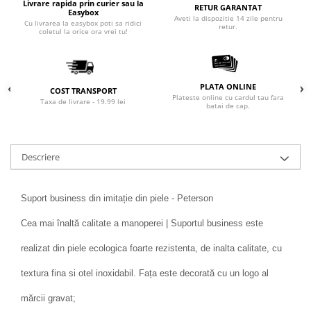
Livrare rapida prin curier sau la
RETUR GARANTAT
Easybox
Aveti la dispozitie 14 zile pentru
Cu livrarea la easybox poti sa ridici
retur.
coletul la orice ora vrei tu!
PLATA ONLINE
COST TRANSPORT
Plateste online cu cardul tau fara
Taxa de livrare - 19.99 lei
batai de cap.
Descriere
Suport business din imitație din piele - Peterson
Cea mai înaltă calitate a manoperei | Suportul business este
realizat din piele ecologica foarte rezistenta, de inalta calitate, cu
textura fina si otel inoxidabil. Fața este decorată cu un logo al
mărcii gravat;