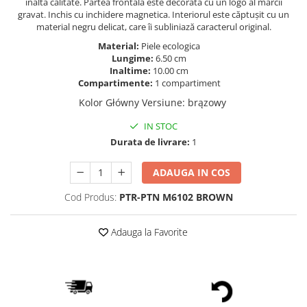
inalta calitate. Partea frontală este decorată cu un logo al mărcii
gravat. Inchis cu inchidere magnetica. Interiorul este căptușit cu un
material negru delicat, care îi subliniază caracterul original.
Material:
Piele ecologica
Lungime:
6.50 cm
Inaltime:
10.00 cm
Compartimente:
1 compartiment
Kolor Główny Versiune
:
brązowy
IN STOC
Durata de livrare:
1
ADAUGA IN COS
Cod Produs:
PTR-PTN M6102 BROWN
Adauga la Favorite