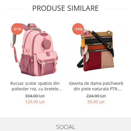
PRODUSE SIMILARE
-61%
-74%
Rucsac școlar spațios din
Geanta de dama patchwork
poliester roz, cu bretele
din piele naturala PTR-
reglabile - Peterson PTR-
1718-SKL-6922 MULTI
334,00 Lei
224,00 Lei
PTN 8610-1327 PINK
129,00 Lei
59,00 Lei
SOCIAL