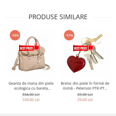
PRODUSE SIMILARE
-55%
-51%
Geanta de mana din piele
Breloc din piele în formă de
ecologica cu bareta
inimă - Peterson PTR-PTN
detasabila - Rovicky PTR-R-
BRELOK SERD
334,00 Lei
59,00 Lei
TOR-ALE-8-1087 D.B
149,00 Lei
29,00 Lei