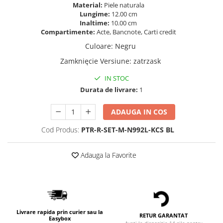
Material:
Piele naturala
Lungime:
12.00 cm
Inaltime:
10.00 cm
Compartimente:
Acte, Bancnote, Carti credit
Culoare
:
Negru
Zamknięcie Versiune
:
zatrzask
IN STOC
Durata de livrare:
1
ADAUGA IN COS
Cod Produs:
PTR-R-SET-M-N992L-KCS BL
Adauga la Favorite
Livrare rapida prin curier sau la
RETUR GARANTAT
Easybox
Aveti la dispozitie 14 zile pentru