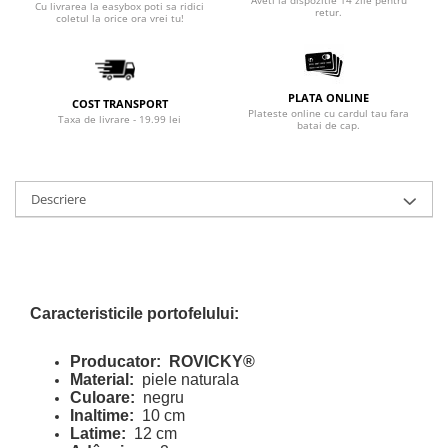
Cu livrarea la easybox poti sa ridici
retur.
coletul la orice ora vrei tu!
PLATA ONLINE
COST TRANSPORT
Plateste online cu cardul tau fara
Taxa de livrare - 19.99 lei
batai de cap.
Descriere
Caracteristicile
portofelului:
Producator:
ROVICKY®
Material:
piele naturala
Culoare:
negru
Inaltime:
10 cm
Latime:
12 cm