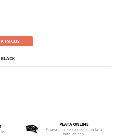
A IN COS
 BLACK
PLATA ONLINE
T
Plateste online cu cardul tau fara
 lei
batai de cap.