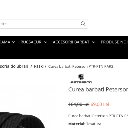
 DAMA
RUCSACURI
ACCESORII BARBATI
PRODUSE NOI
soria do ubrań /
Paski /
Curea barbati Peterson PTR-PTN PAR3
Curea barbati Peters
164,00 Lei
69,00 Lei
Curea barbati Peterson PTR-PTN P
Material:
Tesatura