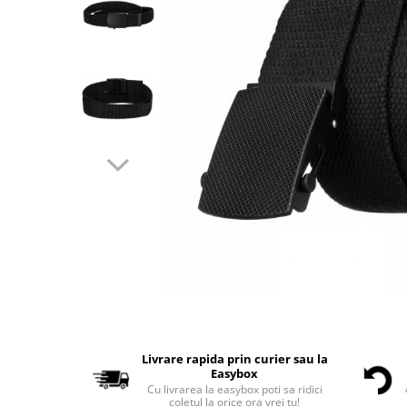
Livrare rapida prin curier sau la
Easybox
Cu livrarea la easybox poti sa ridici
coletul la orice ora vrei tu!