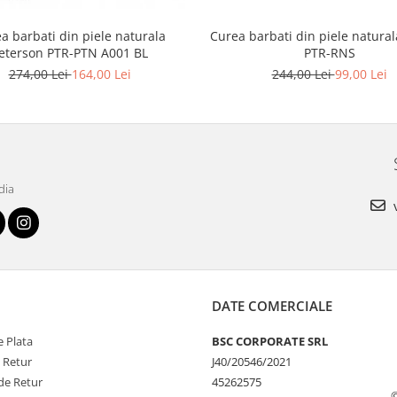
a barbati din piele naturala
Curea barbati din piele natural
eterson PTR-PTN A001 BL
PTR-RNS
274,00 Lei
164,00 Lei
244,00 Lei
99,00 Lei
dia
v
DATE COMERCIALE
 Plata
BSC CORPORATE SRL
e Retur
J40/20546/2021
de Retur
45262575