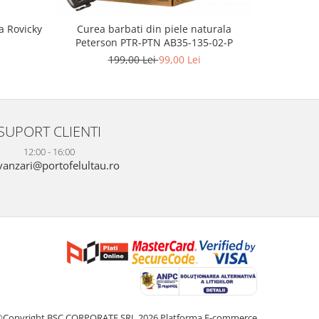
Curea 
a Rovicky
Curea barbati din piele naturala
Peterso
Peterson PTR-PTN AB35-135-02-P
199,00 Lei
99,00 Lei
SUPORT CLIENTI
12:00 - 16:00
anzari@portofelultau.ro
©Copyright BSC CORPORATE SRL 2026
Platforma E-commerce