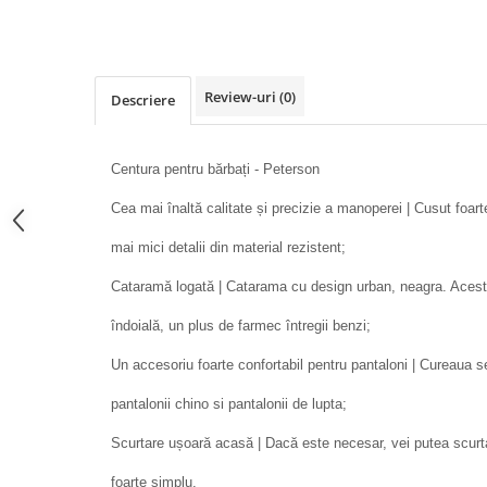
Review-uri
(0)
Descriere
Centura pentru bărbați - Peterson
Cea mai înaltă calitate și precizie a manoperei | Cusut foarte
mai mici detalii din material rezistent;
Cataramă logată | Catarama cu design urban, neagra. Acest
îndoială, un plus de farmec întregii benzi;
Un accesoriu foarte confortabil pentru pantaloni | Cureaua se 
pantalonii chino si pantalonii de lupta;
Scurtare ușoară acasă | Dacă este necesar, vei putea scurt
foarte simplu.