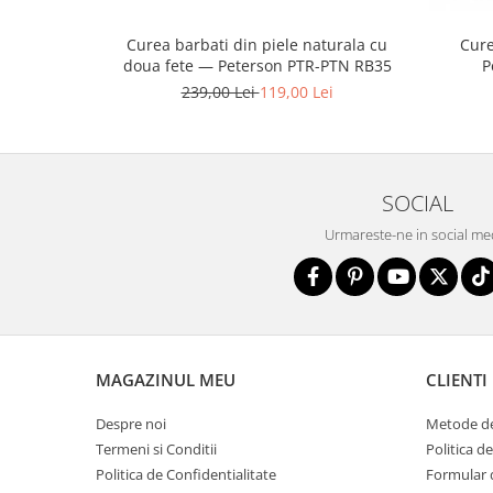
Cure
Curea barbati din piele naturala cu
P
doua fete — Peterson PTR-PTN RB35
239,00 Lei
119,00 Lei
SOCIAL
Urmareste-ne in social me
MAGAZINUL MEU
CLIENTI
Despre noi
Metode de
Termeni si Conditii
Politica d
Politica de Confidentialitate
Formular 