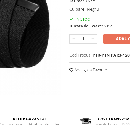
Latime:
3.6 cm
Culoare
:
Negru
IN STOC
Durata de livrare:
5 zile
ADAUG
Cod Produs:
PTR-PTN PAR3-120
Adauga la Favorite
RETUR GARANTAT
COST TRANSPOR
Aveti la dispozitie 14 zile pentru retur.
Taxa de livrare - 19.99