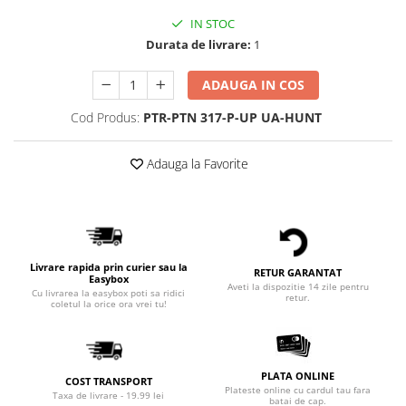
IN STOC
Durata de livrare:
1
ADAUGA IN COS
Cod Produs:
PTR-PTN 317-P-UP UA-HUNT
Adauga la Favorite
Livrare rapida prin curier sau la
RETUR GARANTAT
Easybox
Aveti la dispozitie 14 zile pentru
Cu livrarea la easybox poti sa ridici
retur.
coletul la orice ora vrei tu!
PLATA ONLINE
COST TRANSPORT
Plateste online cu cardul tau fara
Taxa de livrare - 19.99 lei
batai de cap.