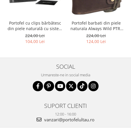
Portofel cu clips bărbătesc
Portofel barbati din piele
din piele naturală cu sistem
naturala Always Wild PTR-
RFID - Rovicky PTR-N1908-
2900-BIC
224,00 Lei
224,00 Lei
RVT-9799 BLACK
104,00 Lei
124,00 Lei
SOCIAL
Urmareste-ne in social media
SUPORT CLIENTI
12:00 - 16:00
vanzari@portofelultau.ro