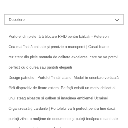
Descriere
Portofel din piele fără blocare RFID pentru bărbați - Peterson
Cea mai înaltă calitate și precizie a manoperei | Cusut foarte
rezistent din piele naturala de calitate excelenta, care se va potrivi
perfect cu o curea sau pantofi eleganti
Design patriotic | Portofel în stil clasic. Model în orientare verticală
fără dispozitiv de fixare extern. Pe față există un motiv delicat al
unui steag albastru și galben și imaginea emblemei Ucrainei
Organizează-ți cardurile | Portofelul va fi perfect pentru tine dacă
purtați zilnic o mulțime de documente și puteți încăpea o cantitate