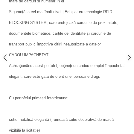
mare de carduri și numerar în el
Siguranță la cel mai înalt nivel | Echipat cu tehnologie RFID
BLOCKING SYSTEM, care protejează cardurile de proximitate,
documentele biometrice, cărțile de identitate și cardurile de
transport public împotriva citirii neautorizate a datelor
CADOU IMPACHETAT
Achiziționând acest portofel, obțineți un cadou complet împachetat
elegant, care este gata de oferit unei persoane dragi.
Cu portofelul primești întotdeauna:
cutie metalică elegantă (frumoasă cutie decorativă de marcă
vizibilă la licitație)