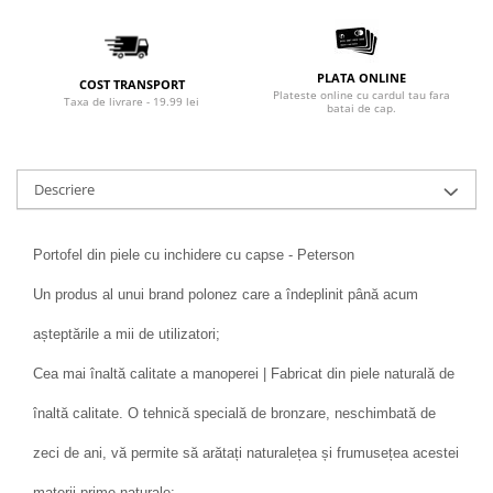
PLATA ONLINE
COST TRANSPORT
Plateste online cu cardul tau fara
Taxa de livrare - 19.99 lei
batai de cap.
Descriere
Portofel din piele cu inchidere cu capse - Peterson
Un produs al unui brand polonez care a îndeplinit până acum
așteptările a mii de utilizatori;
Cea mai înaltă calitate a manoperei | Fabricat din piele naturală de
înaltă calitate. O tehnică specială de bronzare, neschimbată de
zeci de ani, vă permite să arătați naturalețea și frumusețea acestei
materii prime naturale;