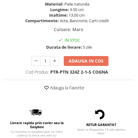
Material:
Piele naturala
Lungime:
9.50 cm
Inaltime:
13.00 cm
Compartimente:
Acte, Bancnote, Carti credit
Culoare
:
Maro
IN STOC
Durata de livrare:
5 zile
ADAUGA IN COS
Cod Produs:
PTR-PTN 324Z 2-1-5 COGNA
Adauga la Favorite
Livrare rapida prin curier sau la
RETUR GARANTAT
Easybox
Aveti la dispozitie 14 zile pentru
Cu livrarea la easybox poti sa ridici
retur.
coletul la orice ora vrei tu!