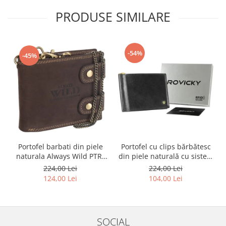
PRODUSE SIMILARE
-54%
-45%
Portofel barbati din piele
Portofel cu clips bărbătesc
naturala Always Wild PTR-
din piele naturală cu sistem
2900-BIC
RFID - Rovicky PTR-N1908-
224,00 Lei
224,00 Lei
RVT-9799 BLACK
124,00 Lei
104,00 Lei
SOCIAL