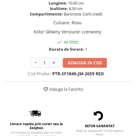
Lungime:
10.00 cm
Inaltime:
8.50 cm
Compartimente:
Bancnote, Carti credit
Culoare
:
Rosu
Kolor Główny Versiune
:
czerwony
IN STOC
Durata de livrare:
1
ADAUGA IN COS
Cod Produs:
PTR-SF1840-JM-2659 RED
Adauga la Favorite
Livrare rapida prin curier sau la
RETUR GARANTAT
Easybox
Aveti la dispozitie 14 zile pentru
Cu livrarea la easybox poti sa ridici
retur.