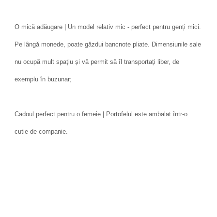
O mică adăugare | Un model relativ mic - perfect pentru genți mici.
Pe lângă monede, poate găzdui bancnote pliate. Dimensiunile sale
nu ocupă mult spațiu și vă permit să îl transportați liber, de
exemplu în buzunar;
Cadoul perfect pentru o femeie | Portofelul este ambalat într-o
cutie de companie.