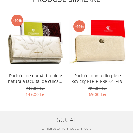
-40%
-69%
Portofel dama din piele
Portofel de damă din piele
Rovicky PTR-R-PRK-01-F19-
naturală lăcuită, de culoare
2757 BE
bej, cu închidere cu capsă -
224,00 Lei
249,00 Lei
Peterson
69,00 Lei
149,00 Lei
SOCIAL
Urmareste-ne in social media