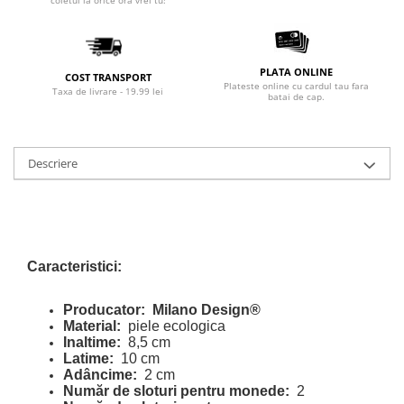
coletul la orice ora vrei tu!
PLATA ONLINE
COST TRANSPORT
Plateste online cu cardul tau fara
Taxa de livrare - 19.99 lei
batai de cap.
Descriere
Caracteristici:
Producator:
Milano Design®
Material:
piele ecologica
Inaltime:
8,5 cm
Latime:
10 cm
Adâncime:
2 cm
Număr de sloturi pentru monede:
2