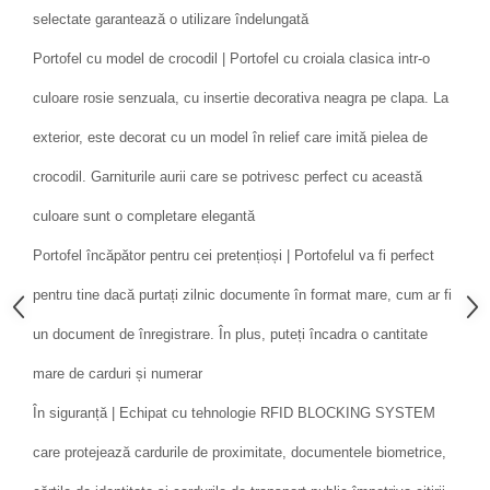
selectate garantează o utilizare îndelungată
Portofel cu model de crocodil | Portofel cu croiala clasica intr-o
culoare rosie senzuala, cu insertie decorativa neagra pe clapa. La
exterior, este decorat cu un model în relief care imită pielea de
crocodil. Garniturile aurii care se potrivesc perfect cu această
culoare sunt o completare elegantă
Portofel încăpător pentru cei pretențioși | Portofelul va fi perfect
pentru tine dacă purtați zilnic documente în format mare, cum ar fi
un document de înregistrare. În plus, puteți încadra o cantitate
mare de carduri și numerar
În siguranță | Echipat cu tehnologie RFID BLOCKING SYSTEM
care protejează cardurile de proximitate, documentele biometrice,