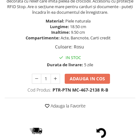
decorata cu relief care imita pielea de crocodil. Accesoriu cu protecție
RFID Stop. Are o secțiune mare pentru carduri și documente - puteți
încadra în ea documentul de înregistrare.
Material:
Piele naturala
Lungime:
18.50 cm
Inaltime:
9.50 cm
Compartimente:
Acte, Bancnote, Carti credit
Culoare
:
Rosu
IN STOC
Durata de livrare:
5 zile
ADAUGA IN COS
Cod Produs:
PTR-PTN MC-467-2138 R-B
Adauga la Favorite