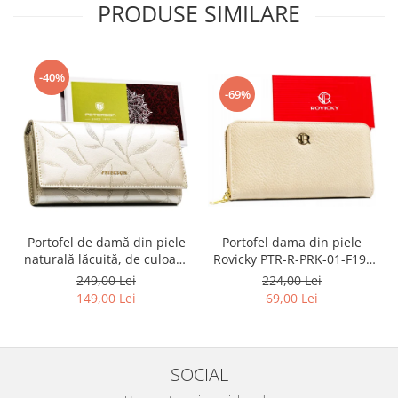
PRODUSE SIMILARE
-40%
-69%
Portofel dama din piele
Portofel de damă din piele
Rovicky PTR-R-PRK-01-F19-
naturală lăcuită, de culoare
2757 BE
bej, cu închidere cu capsă -
224,00 Lei
249,00 Lei
Peterson
69,00 Lei
149,00 Lei
SOCIAL