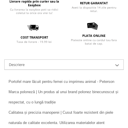
Livrare rapida prin curier sau la
RETUR GARANTAT
Easybox
Aveti la dispozitie 14 zile pentru
Cu livrarea la easybox poti sa ridici
retur.
coletul la orice ora vrei tu!
PLATA ONLINE
COST TRANSPORT
Plateste online cu cardul tau fara
Taxa de livrare - 19.99 lei
batai de cap.
Descriere
Portofel mare lăcuit pentru femei cu imprimeu animal - Peterson
Marca poloneză | Un produs al unui brand polonez binecunoscut și
respectat, cu o lungă tradiție
Calitatea și precizia manoperei | Cusut foarte rezistent din piele
naturala de calitate excelenta. Utilizarea materialelor atent