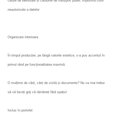
cărțile de identitate și cardurile de transport public împotriva citirii
neautorizate a datelor
Organizare interioara
În timpul producției, pe lângă valorile estetice, s-a pus accentul în
primul rând pe funcționalitatea maximă.
O mulțime de cărți, cărți de vizită și documente? Nu va mai trebui
să vă faceți griji că rămâneți fără spațiu!
Inclus în portofel: