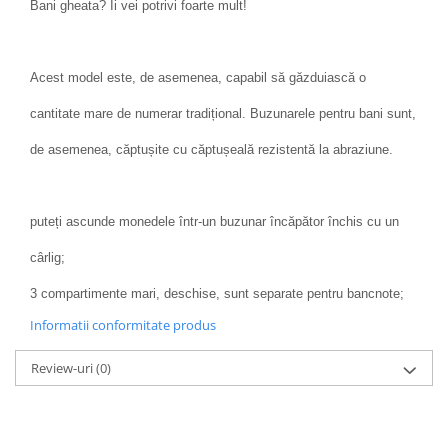
Bani gheata? Îi vei potrivi foarte mult!
Acest model este, de asemenea, capabil să găzduiască o
cantitate mare de numerar tradițional. Buzunarele pentru bani sunt,
de asemenea, căptușite cu căptușeală rezistentă la abraziune.
puteți ascunde monedele într-un buzunar încăpător închis cu un
cârlig;
3 compartimente mari, deschise, sunt separate pentru bancnote;
Informatii conformitate produs
Review-uri
(0)