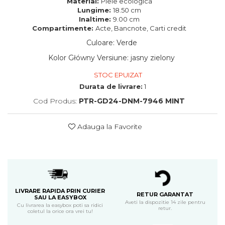
Material:
Piele ecologica
Lungime:
18.50 cm
Inaltime:
9.00 cm
Compartimente:
Acte, Bancnote, Carti credit
Culoare
:
Verde
Kolor Główny Versiune
:
jasny zielony
STOC EPUIZAT
Durata de livrare:
1
Cod Produs:
PTR-GD24-DNM-7946 MINT
Adauga la Favorite
LIVRARE RAPIDA PRIN CURIER
RETUR GARANTAT
SAU LA EASYBOX
Aveti la dispozitie 14 zile pentru
Cu livrarea la easybox poti sa ridici
retur.
coletul la orice ora vrei tu!