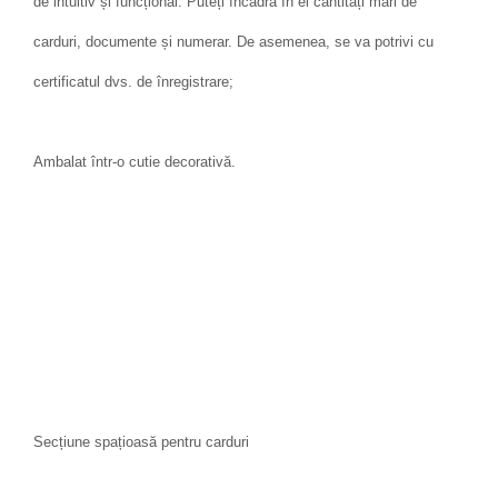
de intuitiv și funcțional. Puteți încadra în el cantități mari de
carduri, documente și numerar. De asemenea, se va potrivi cu
certificatul dvs. de înregistrare;
Ambalat într-o cutie decorativă.
Secțiune spațioasă pentru carduri