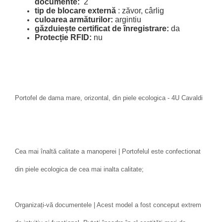
documente:
2
tip de blocare externă
: zăvor, cârlig
culoarea armăturilor:
argintiu
găzduiește certificat de înregistrare:
da
Protecție RFID:
nu
Portofel de dama mare, orizontal, din piele ecologica - 4U Cavaldi
Cea mai înaltă calitate a manoperei | Portofelul este confectionat
din piele ecologica de cea mai inalta calitate;
Organizați-vă documentele | Acest model a fost conceput extrem