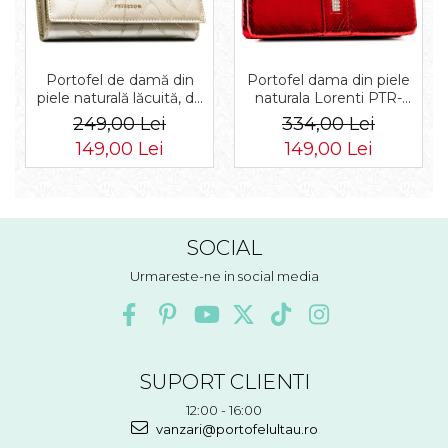
Portofel de damă din
Portofel dama din piele
piele naturală lăcuită, de
naturala Lorenti PTR-
culoare bej, cu închidere
76121-MSD-9306 RE
249,00 Lei
334,00 Lei
cu capsă - Peterson
149,00 Lei
149,00 Lei
SOCIAL
Urmareste-ne in social media
SUPORT CLIENTI
12:00 - 16:00
vanzari@portofelultau.ro