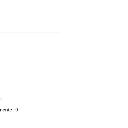
1
mente
: 0