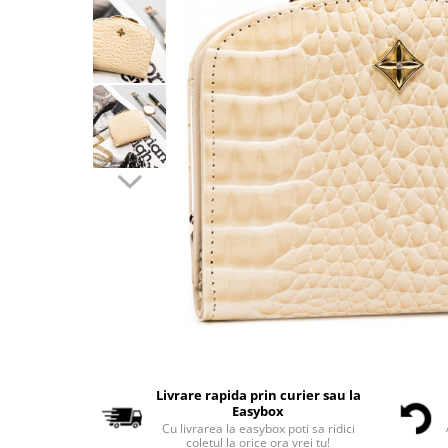
Livrare rapida prin curier sau la
Easybox
Cu livrarea la easybox poti sa ridici
coletul la orice ora vrei tu!