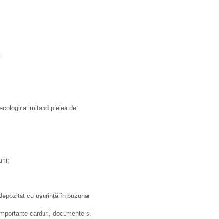
n
 ecologica imitand pielea de
rii;
 depozitat cu ușurință în buzunar
 importante carduri, documente si