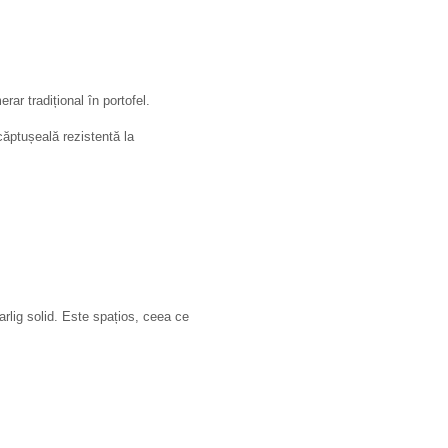
ar tradițional în portofel.
ăptușeală rezistentă la
rlig solid. Este spațios, ceea ce