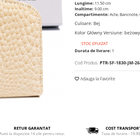
Lungime:
11.50 cm
Inaltime:
9.00 cm
Compartimente:
Acte, Bancnote, 
Culoare
:
Bej
Kolor Główny Versiune
:
beżowy
STOC EPUIZAT
Durata de livrare:
1
Cod Produs:
PTR-SF-1830-JM-26
Adauga la Favorite
RETUR GARANTAT
COST TRANSPOR
Aveti la dispozitie 14 zile pentru retur.
Taxa de livrare - 19.99