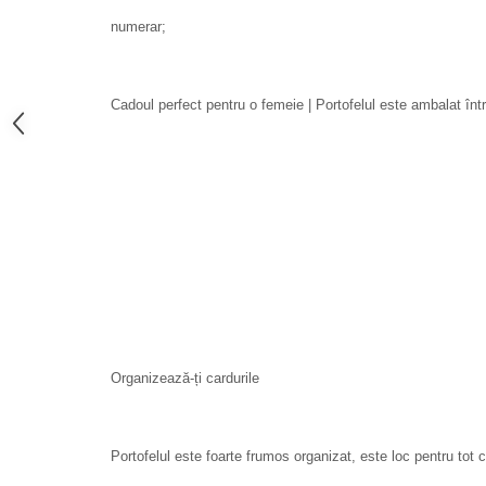
numerar;
Cadoul perfect pentru o femeie | Portofelul este ambalat înt
Organizează-ți cardurile
Portofelul este foarte frumos organizat, este loc pentru to