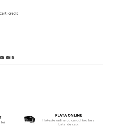
Carti credit
35 BEIG
PLATA ONLINE
T
Plateste online cu cardul tau fara
 lei
batai de cap.