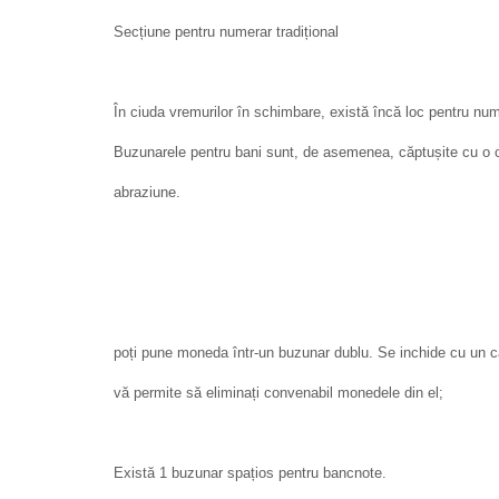
Secțiune pentru numerar tradițional
În ciuda vremurilor în schimbare, există încă loc pentru numer
Buzunarele pentru bani sunt, de asemenea, căptușite cu o c
abraziune.
poți pune moneda într-un buzunar dublu. Se inchide cu un ca
vă permite să eliminați convenabil monedele din el;
Există 1 buzunar spațios pentru bancnote.