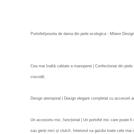
Portofel/poseta de dama din piele ecologica - Milano Desig
Cea mai înaltă calitate a manoperei | Confectionat din piele
crocodil;
Design atemporal | Design elegant completat cu accesorii au
Un accesoriu mic, funcțional | Un portofel mic care poate fi
sau genți mici și clutch. Interiorul va gazdui toate cele mai