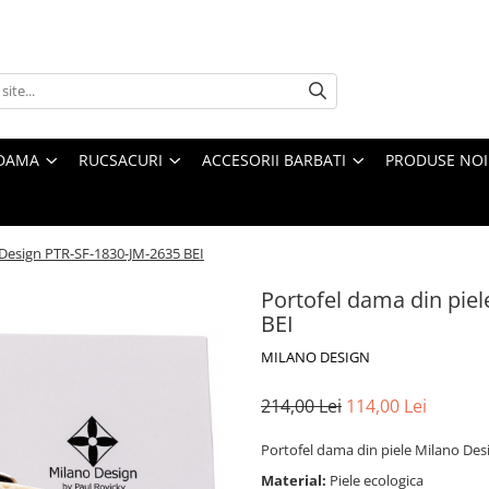
 DAMA
RUCSACURI
ACCESORII BARBATI
PRODUSE NOI
 Design PTR-SF-1830-JM-2635 BEI
Portofel dama din pie
BEI
MILANO DESIGN
214,00 Lei
114,00 Lei
Portofel dama din piele Milano Des
Material:
Piele ecologica