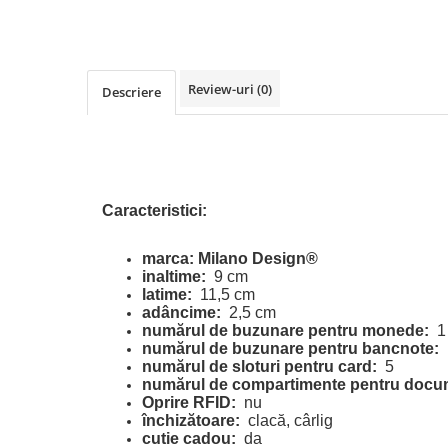
Review-uri
(0)
Descriere
Caracteristici:
marca: Milano Design®
inaltime:
9 cm
latime:
11,5 cm
adâncime:
2,5 cm
numărul de buzunare pentru monede:
1
numărul de buzunare pentru bancnote:
numărul de sloturi pentru card:
5
numărul de compartimente pentru docu
Oprire RFID:
nu
închizătoare:
clacă, cârlig
cutie cadou:
da