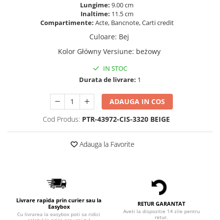
Lungime:
9.00 cm
Inaltime:
11.5 cm
Compartimente:
Acte, Bancnote, Carti credit
Culoare
:
Bej
Kolor Główny Versiune
:
beżowy
IN STOC
Durata de livrare:
1
ADAUGA IN COS
Cod Produs:
PTR-43972-CIS-3320 BEIGE
Adauga la Favorite
Livrare rapida prin curier sau la
RETUR GARANTAT
Easybox
Aveti la dispozitie 14 zile pentru
Cu livrarea la easybox poti sa ridici
retur.