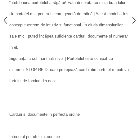
întotdeauna portofelul atrăgător! Fata decorata cu sigla brandului.
Un portofel mic pentru fiecare geantă de mână | Acest model a fost
conceput extrem de intuitiv și funcțional. În ciuda dimensiunilor
sale mici, puteți încăpea suficiente carduri, documente și numerar
în el.
Siguranță la cel mai înalt nivel | Portofelul este echipat cu
sistemul STOP RFID, care protejează cardul din portofel împotriva
furtului de fonduri din cont.
Carduri si documente in perfecta ordine
Interiorul portofelului conține: