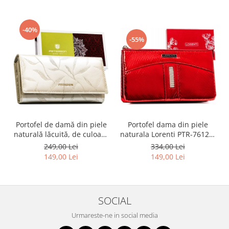
-40%
-55%
Portofel dama din piele
Portofel de damă din piele
naturala Lorenti PTR-76121-
naturală lăcuită, de culoare
MSD-9306 RE
bej, cu închidere cu capsă -
334,00 Lei
249,00 Lei
Peterson
149,00 Lei
149,00 Lei
SOCIAL
Urmareste-ne in social media