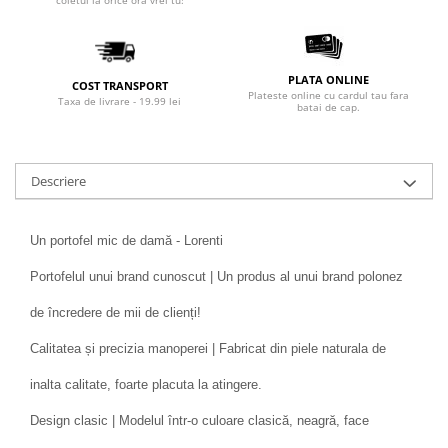
coletul la orice ora vrei tu!
PLATA ONLINE
COST TRANSPORT
Plateste online cu cardul tau fara
Taxa de livrare - 19.99 lei
batai de cap.
Descriere
Un portofel mic de damă - Lorenti
Portofelul unui brand cunoscut | Un produs al unui brand polonez
de încredere de mii de clienți!
Calitatea și precizia manoperei | Fabricat din piele naturala de
inalta calitate, foarte placuta la atingere.
Design clasic | Modelul într-o culoare clasică, neagră, face