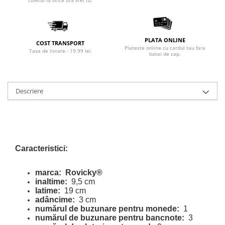
coletul la orice ora vrei tu!
PLATA ONLINE
COST TRANSPORT
Plateste online cu cardul tau fara
Taxa de livrare - 19.99 lei
batai de cap.
Descriere
Caracteristici:
marca:
Rovicky®
inaltime:
9,5 cm
latime:
19 cm
adâncime:
3 cm
numărul de buzunare pentru monede:
1
numărul de buzunare pentru bancnote:
3