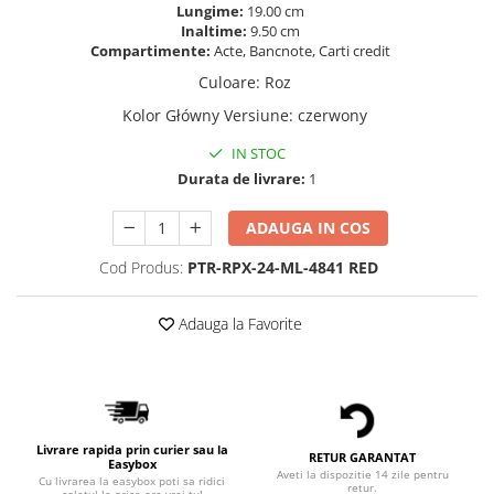
Lungime:
19.00 cm
Inaltime:
9.50 cm
Compartimente:
Acte, Bancnote, Carti credit
Culoare
:
Roz
Kolor Główny Versiune
:
czerwony
IN STOC
Durata de livrare:
1
ADAUGA IN COS
Cod Produs:
PTR-RPX-24-ML-4841 RED
Adauga la Favorite
Livrare rapida prin curier sau la
RETUR GARANTAT
Easybox
Aveti la dispozitie 14 zile pentru
Cu livrarea la easybox poti sa ridici
retur.