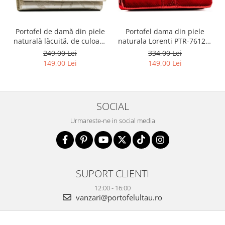
Portofel dama din piele
Portofel de damă din piele
naturala Lorenti PTR-76121-
naturală lăcuită, de culoare
MSD-9306 RE
bej, cu închidere cu capsă -
334,00 Lei
249,00 Lei
Peterson
149,00 Lei
149,00 Lei
SOCIAL
Urmareste-ne in social media
SUPORT CLIENTI
12:00 - 16:00
vanzari@portofelultau.ro