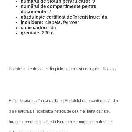
numărul de sloturi pentru card:
9
numărul de compartimente pentru
documente:
2
găzduiește certificat de înregistrare: da
inchidere:
clapeta, fermoar
cutie cadou:
da
greutate:
290 g
Portofel mare de dama din piele naturala si ecologica - Rovicky
Piele de cea mai înaltă calitate | Portofelul este confectionat din
piele naturala si ecologica neteda de cea mai buna calitate.
Interiorul portofelului este finisat cu piele naturala, in timp ce