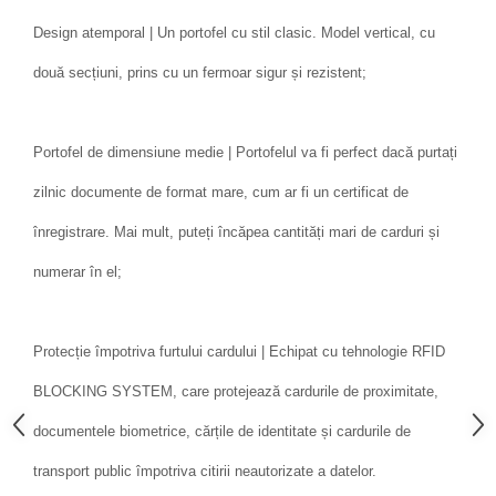
Design atemporal | Un portofel cu stil clasic. Model vertical, cu
două secțiuni, prins cu un fermoar sigur și rezistent;
Portofel de dimensiune medie | Portofelul va fi perfect dacă purtați
zilnic documente de format mare, cum ar fi un certificat de
înregistrare. Mai mult, puteți încăpea cantități mari de carduri și
numerar în el;
Protecție împotriva furtului cardului | Echipat cu tehnologie RFID
BLOCKING SYSTEM, care protejează cardurile de proximitate,
documentele biometrice, cărțile de identitate și cardurile de
transport public împotriva citirii neautorizate a datelor.