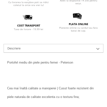
Aveti la dispozitie 14 zile pentru
Cu livrarea la easybox poti sa ridici
retur.
coletul la orice ora vrei tu!
PLATA ONLINE
COST TRANSPORT
Plateste online cu cardul tau fara
Taxa de livrare - 19.99 lei
batai de cap.
Descriere
Portofel mediu din piele pentru femei - Peterson
Cea mai înaltă calitate a manoperei | Cusut foarte rezistent din
piele naturala de calitate excelenta cu o textura fina;