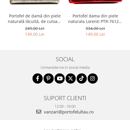
Portofel dama din piele
Portofel de damă din piele
naturala Lorenti PTR-76121-
naturală lăcuită, de culoare
MSD-9306 RE
bej, cu închidere cu capsă -
334,00 Lei
249,00 Lei
Peterson
149,00 Lei
149,00 Lei
SOCIAL
Urmareste-ne in social media
SUPORT CLIENTI
12:00 - 16:00
vanzari@portofelultau.ro