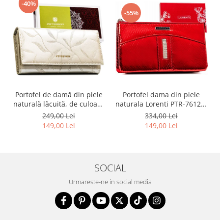
-40%
-55%
Portofel dama din piele
Portofel de damă din piele
naturala Lorenti PTR-76121-
naturală lăcuită, de culoare
MSD-9306 RE
bej, cu închidere cu capsă -
334,00 Lei
249,00 Lei
Peterson
149,00 Lei
149,00 Lei
SOCIAL
Urmareste-ne in social media