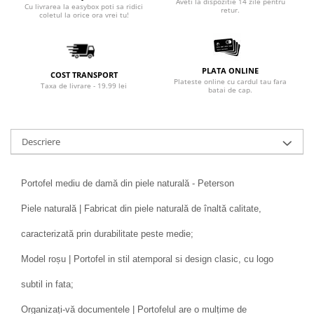
Aveti la dispozitie 14 zile pentru
Cu livrarea la easybox poti sa ridici
retur.
coletul la orice ora vrei tu!
PLATA ONLINE
COST TRANSPORT
Plateste online cu cardul tau fara
Taxa de livrare - 19.99 lei
batai de cap.
Descriere
Portofel mediu de damă din piele naturală - Peterson
Piele naturală | Fabricat din piele naturală de înaltă calitate,
caracterizată prin durabilitate peste medie;
Model roșu | Portofel in stil atemporal si design clasic, cu logo
subtil in fata;
Organizați-vă documentele | Portofelul are o mulțime de