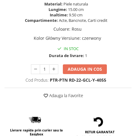
Material:
Piele naturala
Lungime:
15.00 cm
Inaltime:
9.50 cm
Compartimente:
Acte, Bancnote, Carti credit
Culoare
:
Rosu
Kolor Główny Versiune
:
czerwony
IN STOC
Durata de livrare:
1
ADAUGA IN COS
Cod Produs:
PTR-PTN RD-22-GCL-Y-4055
Adauga la Favorite
Livrare rapida prin curier sau la
RETUR GARANTAT
Easybox