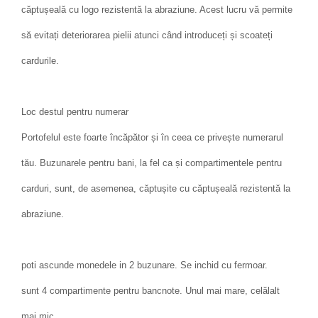
căptușeală cu logo rezistentă la abraziune. Acest lucru vă permite
să evitați deteriorarea pielii atunci când introduceți și scoateți
cardurile.
Loc destul pentru numerar
Portofelul este foarte încăpător și în ceea ce privește numerarul
tău. Buzunarele pentru bani, la fel ca și compartimentele pentru
carduri, sunt, de asemenea, căptușite cu căptușeală rezistentă la
abraziune.
poti ascunde monedele in 2 buzunare. Se inchid cu fermoar.
sunt 4 compartimente pentru bancnote. Unul mai mare, celălalt
mai mic.