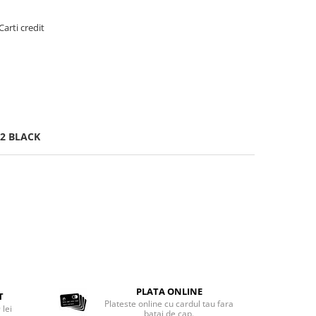
Carti credit
62 BLACK
PLATA ONLINE
T
Plateste online cu cardul tau fara
 lei
batai de cap.