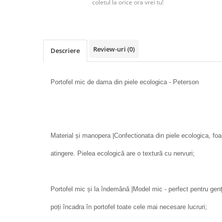
coletul la orice ora vrei tu!
Review-uri
(0)
Descriere
Portofel mic de dama din piele ecologica - Peterson
Material și manopera |Confectionata din piele ecologica, foar
atingere. Pielea ecologică are o textură cu nervuri;
Portofel mic și la îndemână |Model mic - perfect pentru genți
poți încadra în portofel toate cele mai necesare lucruri;