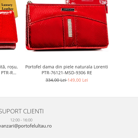
-45%
Portofel dama din piele naturala Lorenti
tă, roșu,
Portofel m
PTR-76121-MSD-9306 RE
y PTR-RH-
roșie cu 
334,00 Lei
149,00 Lei
2
SUPORT CLIENTI
12:00 - 16:00
anzari@portofelultau.ro