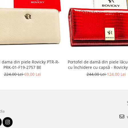
l dama din piele Rovicky PTR-R-
Portofel de damă din piele lăcui
PRK-01-F19-2757 BE
cu închidere cu capsă - Rovick
22-1-RS RED
224,00 Lei
69,00 Lei
244,00 Lei
124,00 Lei
dia
v