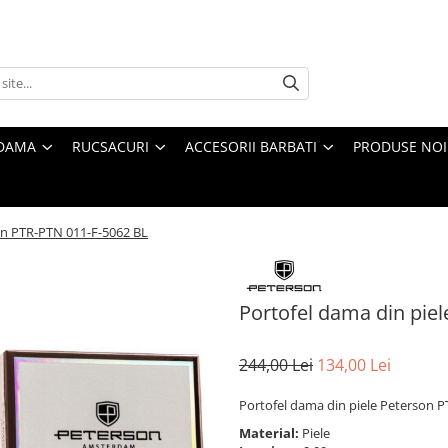
 DAMA
RUCSACURI
ACCESORII BARBATI
PRODUSE NOI
on PTR-PTN 011-F-5062 BL
Portofel dama din pie
244,00 Lei
134,00 Lei
Portofel dama din piele Peterson 
Material:
Piele