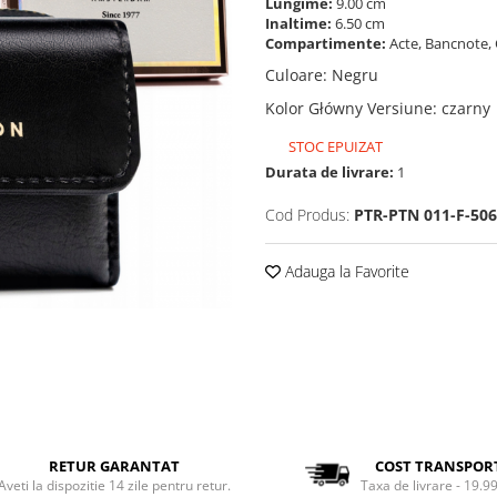
Lungime:
9.00 cm
Inaltime:
6.50 cm
Compartimente:
Acte, Bancnote, 
Culoare
:
Negru
Kolor Główny Versiune
:
czarny
STOC EPUIZAT
Durata de livrare:
1
Cod Produs:
PTR-PTN 011-F-50
Adauga la Favorite
RETUR GARANTAT
COST TRANSPOR
Aveti la dispozitie 14 zile pentru retur.
Taxa de livrare - 19.99