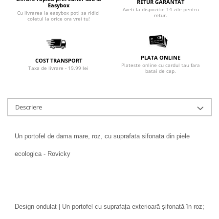
RETUR GARANTAT
Easybox
Aveti la dispozitie 14 zile pentru
Cu livrarea la easybox poti sa ridici
retur.
coletul la orice ora vrei tu!
PLATA ONLINE
COST TRANSPORT
Plateste online cu cardul tau fara
Taxa de livrare - 19.99 lei
batai de cap.
Descriere
Un portofel de dama mare, roz, cu suprafata sifonata din piele
ecologica - Rovicky
Design ondulat | Un portofel cu suprafața exterioară șifonată în roz;