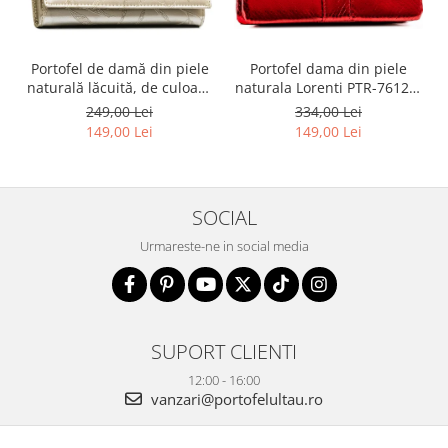
Portofel dama din piele
Portofel de damă din piele
naturala Lorenti PTR-76121-
naturală lăcuită, de culoare
MSD-9306 RE
bej, cu închidere cu capsă -
334,00 Lei
249,00 Lei
Peterson
149,00 Lei
149,00 Lei
SOCIAL
Urmareste-ne in social media
SUPORT CLIENTI
12:00 - 16:00
vanzari@portofelultau.ro