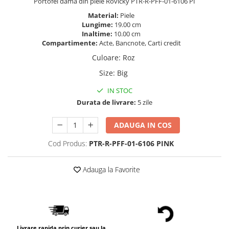
Portofel dama din piele Rovicky PTR-R-PFF-01-6106 PI
Material:
Piele
Lungime:
19.00 cm
Inaltime:
10.00 cm
Compartimente:
Acte, Bancnote, Carti credit
Culoare
:
Roz
Size
:
Big
IN STOC
Durata de livrare:
5 zile
ADAUGA IN COS
Cod Produs:
PTR-R-PFF-01-6106 PINK
Adauga la Favorite
Livrare rapida prin curier sau la