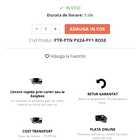
IN STOC
Durata de livrare:
5 zile
ADAUGA IN COS
Cod Produs:
PTR-PTN PX24-PF1 ROSE
Adauga la Favorite
Livrare rapida prin curier sau la
RETUR GARANTAT
Easybox
Aveti la dispozitie 14 zile pentru
Cu livrarea la easybox poti sa ridici
retur.
coletul la orice ora vrei tu!
PLATA ONLINE
COST TRANSPORT
Plateste online cu cardul tau fara
Taxa de livrare - 19.99 lei
batai de cap.