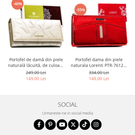
-40%
-55%
Portofel dama din piele
Portofel de damă din piele
naturala Lorenti PTR-76121-
naturală lăcuită, de culoare
MSD-9306 RE
bej, cu închidere cu capsă -
334,00 Lei
249,00 Lei
Peterson
149,00 Lei
149,00 Lei
SOCIAL
Urmareste-ne in social media