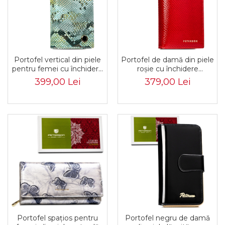
Portofel vertical din piele
Portofel de damă din piele
pentru femei cu închidere
roșie cu închidere
magnetică și textură
magnetică și lacăt RFID -
399,00 Lei
379,00 Lei
imitație piele de șarpe -
Peterson PTR-PTN
Peterson PTR-PTN
421431-DSL-6181
421431-SFL-6280
Portofel spațios pentru
Portofel negru de damă