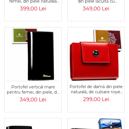
femei, din piele naturală
din piele lăcuită cu
argintie, cu închidere cu
închidere cu capsă -
399,00 Lei
349,00 Lei
capsă - Peterson PTR-PTN
Peterson PTR-PTN LJ-
42106-BF-0476 SI
76116-0698 BL
Portofel de damă din piele
Portofel vertical mare
naturală, de culoare roșie,
pentru femei, din piele, de
cu închidere cu capsă -
culoare neagră, cu
299,00 Lei
349,00 Lei
Peterson PTR-PTN 70616-
închidere magnetică -
9-NGV RED
Peterson PTR-PTN LJ-
421431-0629 B