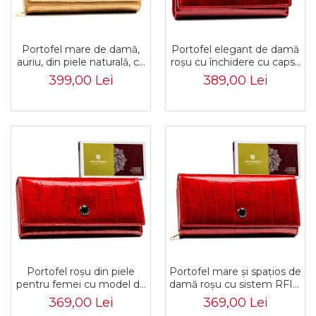
Portofel mare de damă,
Portofel elegant de damă
auriu, din piele naturală, cu
roșu cu închidere cu capsă
închidere cu capsă -
și cataramă - Peterson
399,00 Lei
389,00 Lei
Peterson PTR-PTN 42106-
PTR-PTN 55020-CB-8706
PR-4885 CH
RE
Portofel roșu din piele
Portofel mare și spațios de
pentru femei cu model de
damă roșu cu sistem RFID
crocodil în relief - Peterson
- Peterson PTR-PTN
369,00 Lei
369,00 Lei
PTR-PTN 72037-CB-8775
42100-CB-8799 RE