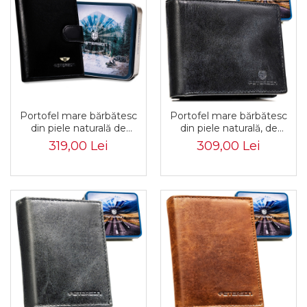
Portofel mare bărbătesc
Portofel mare bărbătesc
din piele naturală de
din piele naturală, de
culoare neagră, echipat cu
culoare neagră, echipat cu
319,00 Lei
309,00 Lei
sistem RFID - Peterson
sistem RFID - Peterson
PTR-PTN N4L-VT BLACK
PTR-PTN N992-BUF-0888
BL