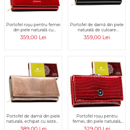
Portofel roșu pentru femei
Portofel de damă din piele
din piele naturală cu
naturală de culoare
închidere cu capsă -
neagră, echipat cu sistem
359,00 Lei
359,00 Lei
Peterson PTR-PTN 42106-
RFID - Peterson PTR-PTN
PR-4892 RE
42106-PR-4908 BL
Portofel de damă din piele
Portofel roșu pentru
naturală, echipat cu sistem
femei, din piele naturală,
RFID - Peterson PTR-PTN
cu închidere cu capsă și
389,00 Lei
329,00 Lei