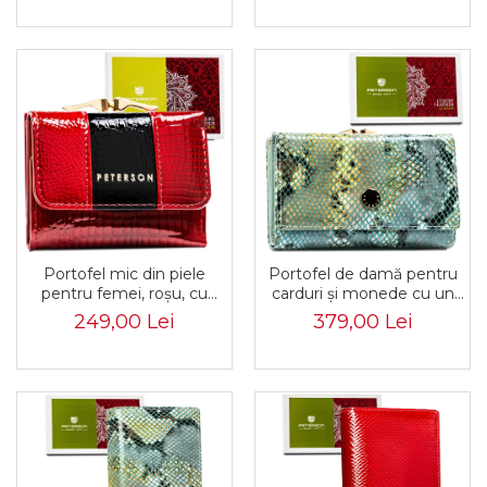
RE
Portofel mic din piele
Portofel de damă pentru
pentru femei, roșu, cu
carduri și monede cu un
relief crocodil - Peterson
model la modă - Peterson
249,00 Lei
379,00 Lei
PTR-PTN PH32-3-RS-1573
PTR-PTN 42108-SFL-6204
R
B