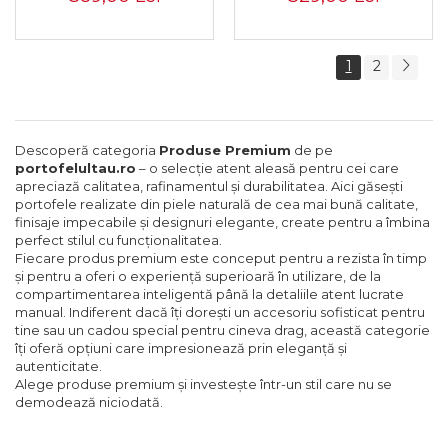
42106-PR-0411 GR
cataramă - Peterson PTR-
PTN 55020-MC-6995 RE
1
2
Descoperă categoria
Produse Premium
de pe
portofelultau.ro
– o selecție atent aleasă pentru cei care
apreciază calitatea, rafinamentul și durabilitatea. Aici găsești
portofele realizate din piele naturală de cea mai bună calitate,
finisaje impecabile și designuri elegante, create pentru a îmbina
perfect stilul cu funcționalitatea.
Fiecare produs premium este conceput pentru a rezista în timp
și pentru a oferi o experiență superioară în utilizare, de la
compartimentarea inteligentă până la detaliile atent lucrate
manual. Indiferent dacă îți dorești un accesoriu sofisticat pentru
tine sau un cadou special pentru cineva drag, această categorie
îți oferă opțiuni care impresionează prin eleganță și
autenticitate.
Alege produse premium și investește într-un stil care nu se
demodează niciodată.