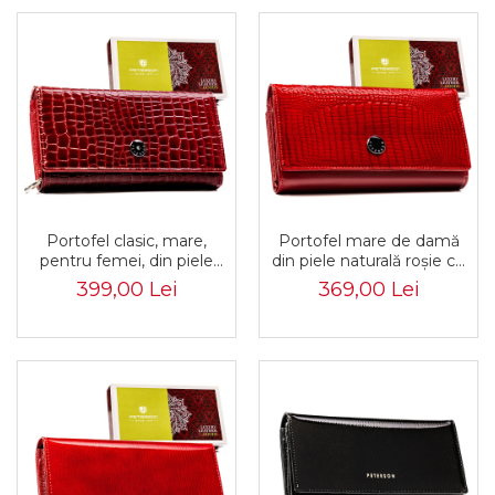
Portofel clasic, mare,
Portofel mare de damă
pentru femei, din piele
din piele naturală roșie cu
naturală, de culoare roșie -
închidere cu capsă -
399,00 Lei
369,00 Lei
Peterson PTR-PTN 42100-
Peterson PTR-PTN 42100-
MC-7008 RE
RS-3610-RE