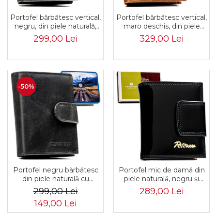
Portofel bărbătesc vertical,
Portofel bărbătesc vertical,
negru, din piele naturală,
maro deschis, din piele
cu sistem RFID - Peterson
naturală, cu sistem RFID -
299,00 Lei
329,00 Lei
PTR-PTN RM-12-LWC-
Peterson PTR-PTN RM-12-
4626 B
LWC-4633 C
-50%
Portofel negru bărbătesc
Portofel mic de damă din
din piele naturală cu
piele naturală, negru și
sistem RFID și închidere
auriu, echipat cu sistem
299,00 Lei
289,00 Lei
cu capsă - Peterson PTR-
RFID - Peterson PTR-PTN
149,00 Lei
PTN RM-12L-LWC-4640
LJ-42329-0612 BL