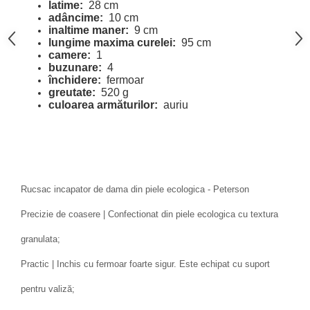
latime:
28 cm
adâncime:
10 cm
inaltime maner:
9 cm
lungime maxima curelei:
95 cm
camere:
1
buzunare:
4
închidere:
fermoar
greutate:
520 g
culoarea armăturilor:
auriu
Rucsac incapator de dama din piele ecologica - Peterson
Precizie de coasere | Confectionat din piele ecologica cu textura
granulata;
Practic | Inchis cu fermoar foarte sigur. Este echipat cu suport
pentru valiză;