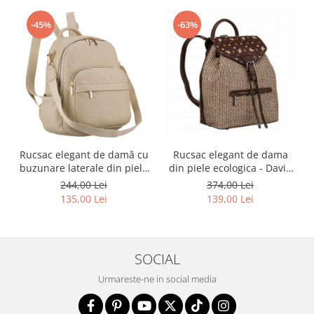
-45%
-63%
Rucsac elegant de damă cu
Rucsac elegant de dama
buzunare laterale din piele
din piele ecologica - David
ecologică bej - Rovicky PTR-
Jones PTR-6875-3 BRO
244,00 Lei
374,00 Lei
R-KP-22-A19-5036 BEI
135,00 Lei
139,00 Lei
SOCIAL
Urmareste-ne in social media