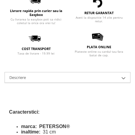
Livrare rapida prin curier sau la
RETUR GARANTAT
Easybox
Aveti la dispozitie 14 zile pentru
Cu livrarea la easybox poti sa ridici
retur.
coletul la orice ora vrei tu!
PLATA ONLINE
COST TRANSPORT
Plateste online cu cardul tau fara
Taxa de livrare - 19.99 lei
batai de cap.
Descriere
Caracterstici:
marca:
PETERSON®
inaltime:
31 cm