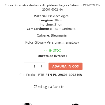
Rucsac incapator de dama din piele ecologica - Peterson PTR-PTN PL-
29601-6092 NA
Material:
Piele ecologica
Lungime:
28 cm
Inaltime:
31 cm
Compartimente:
1 compartiment
Culoare
:
Bleumarin
Kolor Główny Versiune
:
granatowy
IN STOC
Durata de livrare:
1
ADAUGA IN COS
Cod Produs:
PTR-PTN PL-29601-6092 NA
Adauga la Favorite