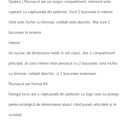
Spațios | Rucsacul are un singur compartiment, interiorul este
captusit cu captuseala din poliester. Sunt 2 buzunare in interior.
Unul este închis cu fermoar, celălalt este deschis. Mai sunt 2
buzunare la exterior.
Interior
Un rucsac de dimensiuni medii în stil clasic. Are 1 compartiment
principal, al carui interior este prevazut cu 2 buzunare: unul inchis
cu fermoar, celalalt deschis, si 2 buzunare exterioare.
Rucsacul are format A4.
Întregul lucru are o căptușeală din poliester cu logo care va proteja
pielea ecologică de deteriorarea atunci când puneți articolele și le
scoateți.