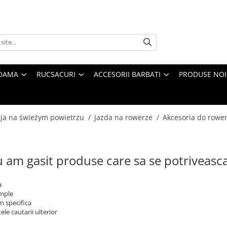
 DAMA
RUCSACURI
ACCESORII BARBATI
PRODUSE NOI
ja na świeżym powietrzu /
Jazda na rowerze /
Akcesoria do rowe
 am gasit produse care sa se potriveasc
a
imple
n specifica
ele cautarii ulterior