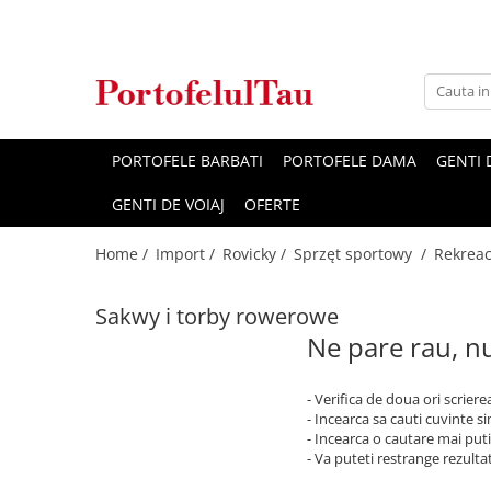
Genti Dama
Rucsacuri
Accesorii Barbati
Idei Cadouri
Accesorii Dama
Genti Office
Rucsacuri Dama
Borsete Barbati
Cadouri pentru barbati
Seturi Cadou Femei
Clutch / Posete Plic
Rucsacuri Barbati
Curele Barbati
Cadouri pentru femei
Borsete Dama
PORTOFELE BARBATI
PORTOFELE DAMA
GENTI
Genti Casual
Ghiozdane
Genti Barbati de Umar
GENTI DE VOIAJ
OFERTE
Genti Piele Naturala
Seturi Cadou
Home /
Import /
Rovicky /
Sprzęt sportowy /
Rekreac
Genti multifunctionale mamici
Sakwy i torby rowerowe
Ne pare rau, nu
- Verifica de doua ori scriere
- Incearca sa cauti cuvinte s
- Incearca o cautare mai puti
- Va puteti restrange rezultat