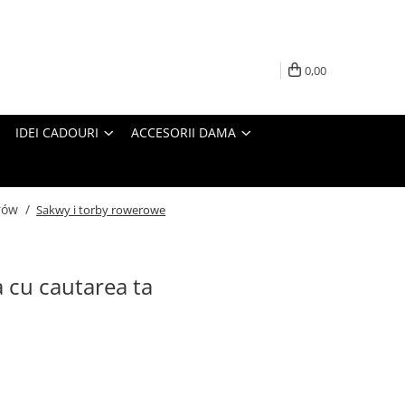
0,00
IDEI CADOURI
ACCESORII DAMA
rów /
Sakwy i torby rowerowe
a cu cautarea ta