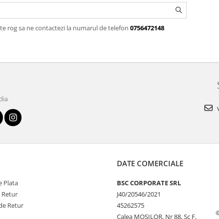
te rog sa ne contactezi la numarul de telefon
0756472148
dia
v
DATE COMERCIALE
 Plata
BSC CORPORATE SRL
e Retur
J40/20546/2021
de Retur
45262575
Calea MOSILOR, Nr 88, Sc F,