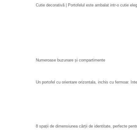
Cutie decorativă | Portofelul este ambalat intr-o cutie eleg
Numeroase buzunare și compartimente
Un portofel cu orientare orizontala, inchis cu fermoar. Inte
8 spații de dimensiunea cărții de identitate, perfecte pentr