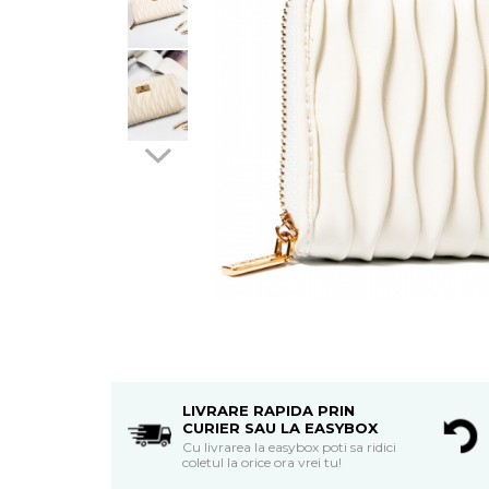
LIVRARE RAPIDA PRIN
CURIER SAU LA EASYBOX
Cu livrarea la easybox poti sa ridici
coletul la orice ora vrei tu!