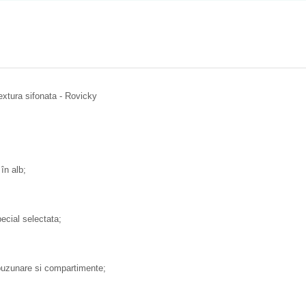
extura sifonata - Rovicky
în alb;
pecial selectata;
r buzunare si compartimente;