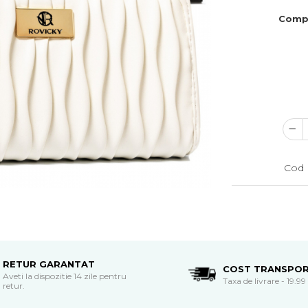
Comp
Cod 
RETUR GARANTAT
COST TRANSPO
Aveti la dispozitie 14 zile pentru
Taxa de livrare - 19.99 
retur.