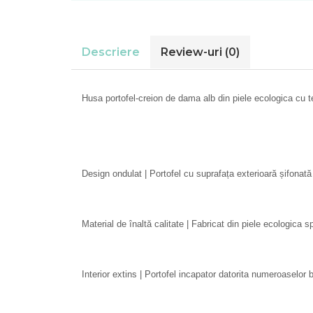
Descriere
Review-uri
(0)
Husa portofel-creion de dama alb din piele ecologica cu t
Design ondulat | Portofel cu suprafața exterioară șifonată 
Material de înaltă calitate | Fabricat din piele ecologica s
Interior extins | Portofel incapator datorita numeroaselo