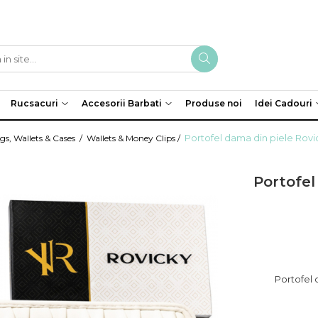
Rucsacuri
Accesorii Barbati
Produse noi
Idei Cadouri
Portofel dama din piele Rov
s, Wallets & Cases /
Wallets & Money Clips /
Portofel
Portofel