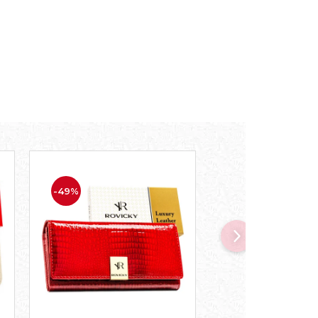
-49%
-45%