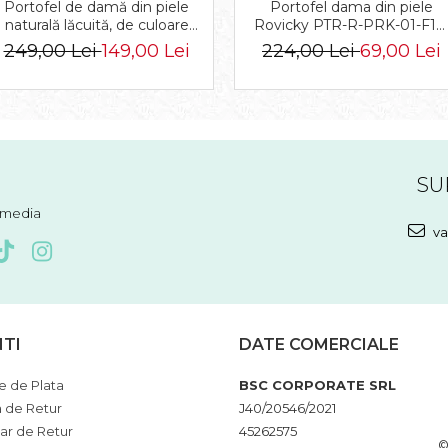
Portofel de damă din piele
Portofel dama din piele
naturală lăcuită, de culoare
Rovicky PTR-R-PRK-01-F19
bej, cu închidere cu capsă -
2757 BE
249,00 Lei
149,00 Lei
224,00 Lei
69,00 Lei
Peterson
SU
l media
va
NTI
DATE COMERCIALE
 de Plata
BSC CORPORATE SRL
a de Retur
J40/20546/2021
ar de Retur
45262575
©