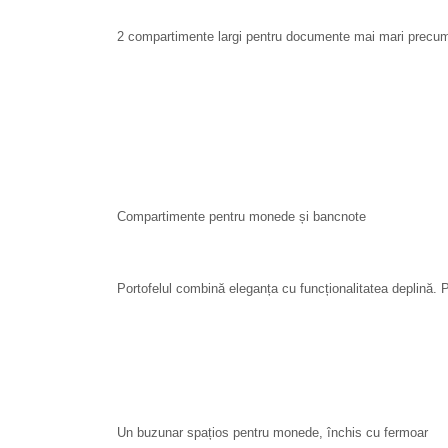
2 compartimente largi pentru documente mai mari precum u
Compartimente pentru monede și bancnote
Portofelul combină eleganța cu funcționalitatea deplină. P
Un buzunar spațios pentru monede, închis cu fermoar