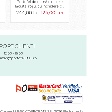
Portofel de damă din piele
Portofel mare de 
-
lăcuită, roșu, cu închidere cu
piele lăcuită ro
capsă - Rovicky PTR-RH-22-
închidere cu capsă
244,00 Lei
124,00 Lei
224,00 Lei
124
1-RS RED
PORT CLIENTI
12:00 - 16:00
nzari@portofelultau.ro
Copyright BSC CORPORATE SRL 2026
Platforma E-