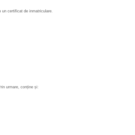
n certificat de inmatriculare.
rin urmare, conține și: