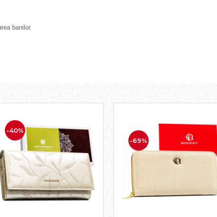
rea banilor.
-40%
-69%