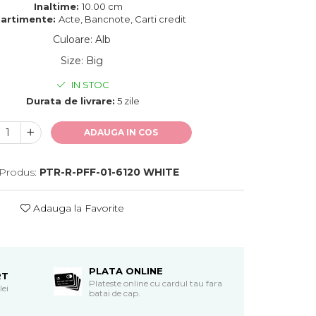
Inaltime:
10.00 cm
artimente:
Acte, Bancnote, Carti credit
Culoare
:
Alb
Size
:
Big
IN STOC
Durata de livrare:
5 zile
ADAUGA IN COS
Produs:
PTR-R-PFF-01-6120 WHITE
Adauga la Favorite
PLATA ONLINE
RT
Plateste online cu cardul tau fara
lei
batai de cap.