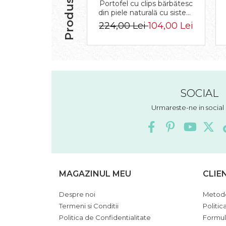
Portofel cu clips bărbătesc
din piele naturală cu sistem
RFID - Rovicky PTR-N1908-
224,00 Lei
104,00 Lei
RVT-9799 BLACK
SOCIAL
Urmareste-ne in socia
MAGAZINUL MEU
CLIE
Despre noi
Metode
Termeni si Conditii
Politic
Politica de Confidentialitate
Formul