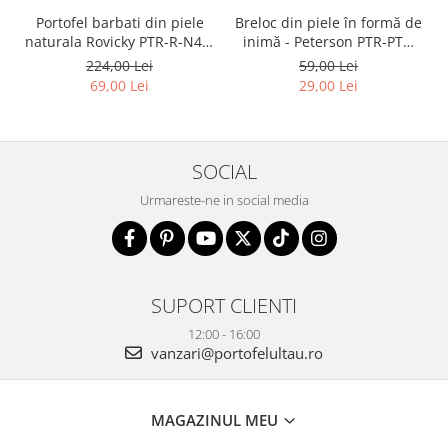
Portofel barbati din piele
Breloc din piele în formă de
naturala Rovicky PTR-R-N4L-
inimă - Peterson PTR-PTN
GAT-8922 B+B
BRELOK SERD
224,00 Lei
59,00 Lei
69,00 Lei
29,00 Lei
SOCIAL
Urmareste-ne in social media
SUPORT CLIENTI
12:00 - 16:00
vanzari@portofelultau.ro
MAGAZINUL MEU