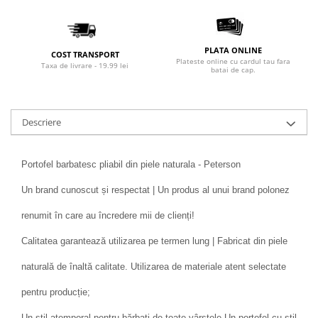
PLATA ONLINE
COST TRANSPORT
Plateste online cu cardul tau fara
Taxa de livrare - 19.99 lei
batai de cap.
Descriere
Portofel barbatesc pliabil din piele naturala - Peterson
Un brand cunoscut și respectat | Un produs al unui brand polonez
renumit în care au încredere mii de clienți!
Calitatea garantează utilizarea pe termen lung | Fabricat din piele
naturală de înaltă calitate. Utilizarea de materiale atent selectate
pentru producție;
Un stil atemporal pentru bărbați de toate vârstele Un portofel cu stil