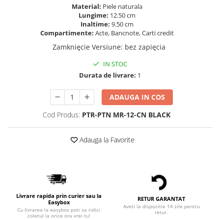
Material:
Piele naturala
Lungime:
12.50 cm
Inaltime:
9.50 cm
Compartimente:
Acte, Bancnote, Carti credit
Zamknięcie Versiune
:
bez zapięcia
IN STOC
Durata de livrare:
1
ADAUGA IN COS
Cod Produs:
PTR-PTN MR-12-CN BLACK
Adauga la Favorite
Livrare rapida prin curier sau la
RETUR GARANTAT
Easybox
Aveti la dispozitie 14 zile pentru
Cu livrarea la easybox poti sa ridici
retur.
coletul la orice ora vrei tu!