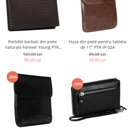
Portofel barbati din piele
Husa din piele pentru tableta
naturala Forever Young PTR-
de 11" PTR-IP-02A
701-SPG
169,00 Lei
89,00 Lei
99,00 Lei
49,00 Lei
-45%
-50%