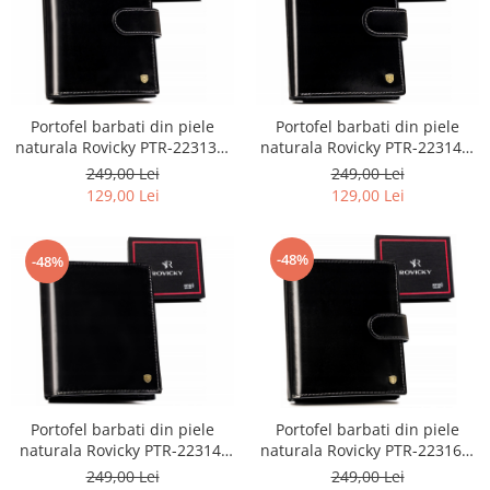
Portofel barbati din piele
Portofel barbati din piele
naturala Rovicky PTR-22313L-
naturala Rovicky PTR-22314L-
VT-RVT
RVT-2961
249,00 Lei
249,00 Lei
129,00 Lei
129,00 Lei
-48%
-48%
Portofel barbati din piele
Portofel barbati din piele
naturala Rovicky PTR-22314-
naturala Rovicky PTR-22316L-
RVT-2978
RVT-2985
249,00 Lei
249,00 Lei