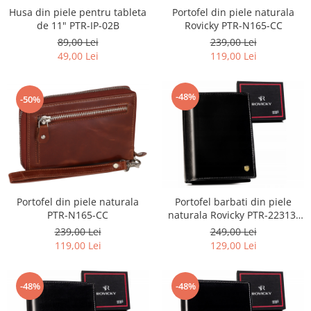
Portofel din piele naturala
Husa din piele pentru tableta
Rovicky PTR-N165-CC
de 11" PTR-IP-02B
239,00 Lei
89,00 Lei
119,00 Lei
49,00 Lei
-48%
-50%
Portofel din piele naturala
Portofel barbati din piele
PTR-N165-CC
naturala Rovicky PTR-22313-
VT-RVT
239,00 Lei
249,00 Lei
119,00 Lei
129,00 Lei
-48%
-48%