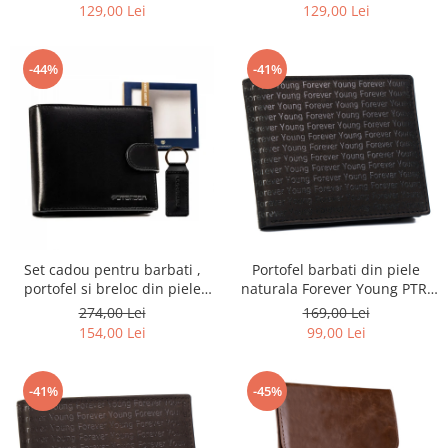
SET-M-N4-KCS
SET-M-N4L-KCS
129,00 Lei
129,00 Lei
-44%
-41%
Set cadou pentru barbati ,
Portofel barbati din piele
portofel si breloc din piele
naturala Forever Young PTR-
naturala Peterson PTR-PTN
701-SPG
274,00 Lei
169,00 Lei
SET-M-N992L-KCS
154,00 Lei
99,00 Lei
-41%
-45%