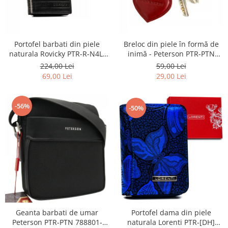
Portofel barbati din piele
Breloc din piele în formă de
naturala Rovicky PTR-R-N4L-
inimă - Peterson PTR-PTN
GAT-8922 B+B
BRELOK SERD
224,00 Lei
59,00 Lei
69,00 Lei
29,00 Lei
-56%
-50%
Portofel dama din piele
Geanta barbati de umar
naturala Lorenti PTR-[DH]
Peterson PTR-PTN 788801-