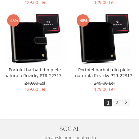
129,00 Lei
129,00 Lei
-48%
-48%
Portofel barbati din piele
Portofel barbati din piele
naturala Rovicky PTR-22317L-
naturala Rovicky PTR-22317-
RVT-3005
RVT-3012
249,00 Lei
249,00 Lei
129,00 Lei
129,00 Lei
1
2
SOCIAL
Urmareste-ne in social media