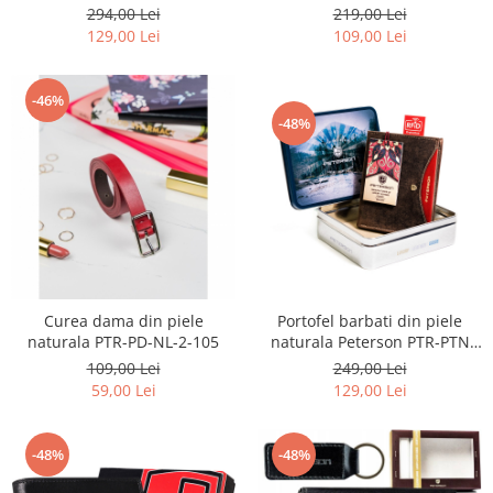
5157 ONBF
0334 BL
219,00 Lei
294,00 Lei
109,00 Lei
129,00 Lei
-46%
-48%
Curea dama din piele
Portofel barbati din piele
naturala PTR-PD-NL-2-105
naturala Peterson PTR-PTN
317.01-5842 HU+R
109,00 Lei
249,00 Lei
59,00 Lei
129,00 Lei
-48%
-48%