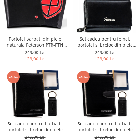
Portofel barbati din piele
Set cadou pentru femei,
naturala Peterson PTR-PTN
portofel si breloc din piele
MR-12-CN
naturala Peterson PTR-PTN
249,00 Lei
249,00 Lei
SET-D-02-KCS
129,00 Lei
129,00 Lei
-48%
-48%
Set cadou pentru barbati ,
Set cadou pentru barbati ,
portofel si breloc din piele
portofel si breloc din piele
naturala Peterson PTR-PTN
naturala Peterson PTR-PTN
249,00 Lei
249,00 Lei