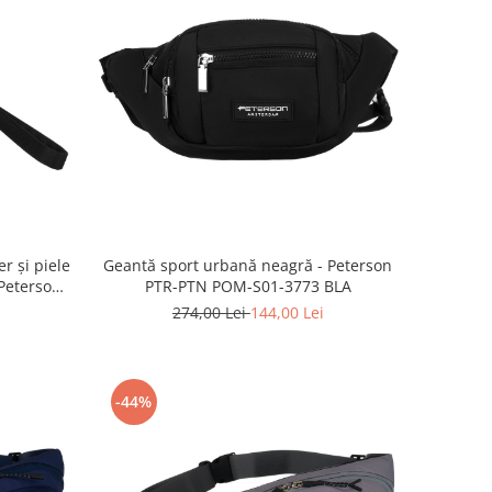
r și piele
Geantă sport urbană neagră - Peterson
 Peterson
PTR-PTN POM-S01-3773 BLA
LAC
274,00 Lei
144,00 Lei
-44%