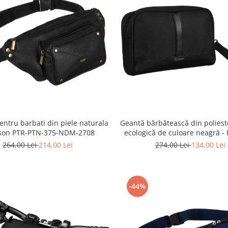
entru barbati din piele naturala
Geantă bărbătească din polieste
rson PTR-PTN-375-NDM-2708
ecologică de culoare neagră -
PTR-PTN SAS-02-9677 B
264,00 Lei
214,00 Lei
274,00 Lei
134,00 Lei
-44%