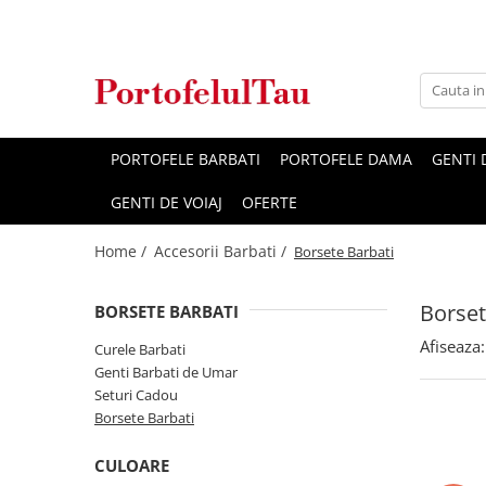
Genti Dama
Rucsacuri
Accesorii Barbati
Idei Cadouri
Accesorii Dama
Genti Office
Rucsacuri Dama
Borsete Barbati
Cadouri pentru barbati
Seturi Cadou Femei
Clutch / Posete Plic
Rucsacuri Barbati
Curele Barbati
Cadouri pentru femei
Borsete Dama
PORTOFELE BARBATI
PORTOFELE DAMA
GENTI
Genti Casual
Ghiozdane
Genti Barbati de Umar
GENTI DE VOIAJ
OFERTE
Genti Piele Naturala
Seturi Cadou
Home /
Accesorii Barbati /
Genti multifunctionale mamici
Borsete Barbati
Borset
BORSETE BARBATI
Afiseaza:
Curele Barbati
Genti Barbati de Umar
Seturi Cadou
Borsete Barbati
CULOARE