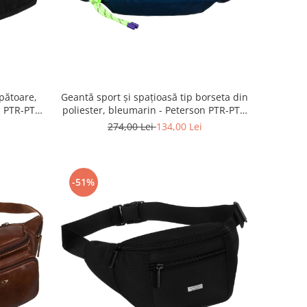
ăpătoare,
Geantă sport și spațioasă tip borseta din
on PTR-PTN
poliester, bleumarin - Peterson PTR-PTN
SWY-02-6997 NAVY
274,00 Lei
134,00 Lei
-51%