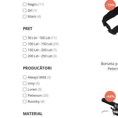
Negru
(11)
-19%
Gri
(1)
Maro
(4)
PRET
50 Lei - 100 Lei
(11)
100 Lei - 150 Lei
(25)
150 Lei - 200 Lei
(7)
200 Lei - 250 Lei
(3)
Borseta p
PRODUCĂTORI
Pete
Always Wild
(3)
Inny
(4)
Loren
(5)
Peterson
(26)
-44%
Rovicky
(8)
MATERIAL