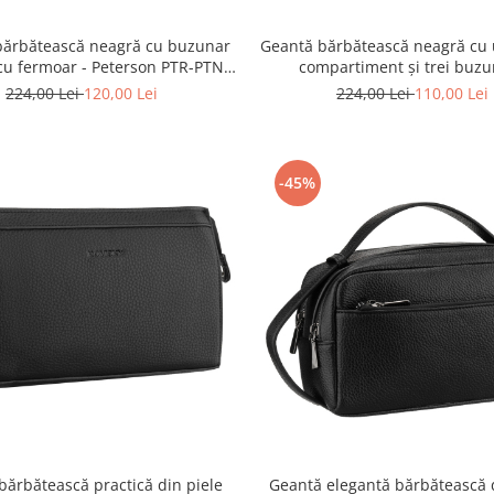
bărbătească neagră cu buzunar
Geantă bărbătească neagră cu 
 cu fermoar - Peterson PTR-PTN-
compartiment și trei buz
73218-2133 BLACK
suplimentare - Peterson PTR-P
224,00 Lei
120,00 Lei
224,00 Lei
110,00 Lei
2157 BLACK
-45%
bărbătească practică din piele
Geantă elegantă bărbătească d