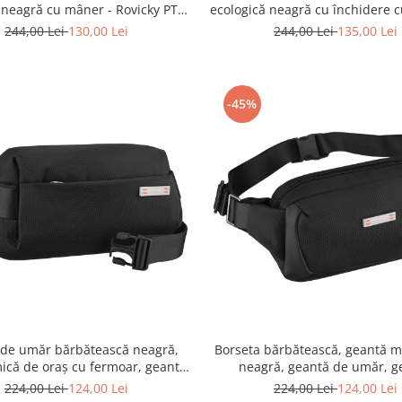
 neagră cu mâner - Rovicky PTR-
ecologică neagră cu închidere 
R-SDR-02-1648 BLACK
- Rovicky PTR-R-SDR-06-170
244,00 Lei
130,00 Lei
244,00 Lei
135,00 Lei
-45%
 de umăr bărbătească neagră,
Borseta bărbătească, geantă 
ică de oraș cu fermoar, geantă
neagră, geantă de umăr, g
dy ușoară - Peterson PTR-PTN
crossbody mică - Peterson PTR
224,00 Lei
124,00 Lei
224,00 Lei
124,00 Lei
MS1-03-7465
02-7458