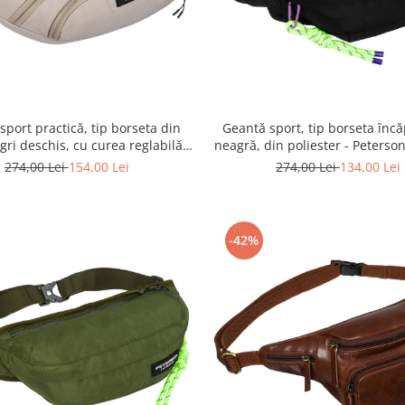
sport practică, tip borseta din
Geantă sport, tip borseta înc
 gri deschis, cu curea reglabilă -
neagră, din poliester - Peters
on PTR-PTN SWY-01-8542 L.GR
SWY-02-6980 BLAC
274,00 Lei
154,00 Lei
274,00 Lei
134,00 Lei
-42%