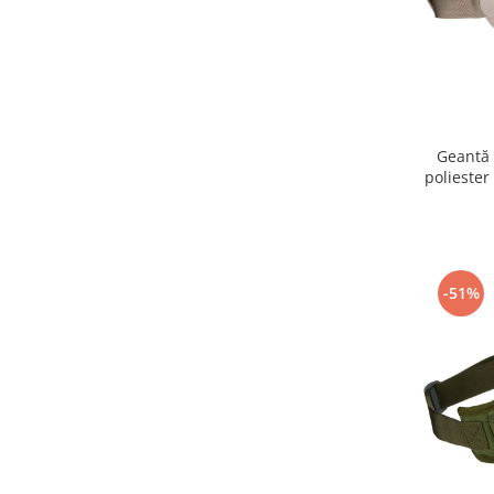
Geantă 
poliester
Peters
-51%