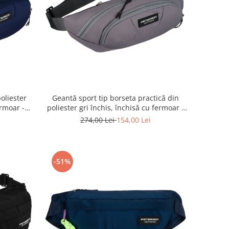
oliester
Geantă sport tip borseta practică din
rmoar -
poliester gri închis, închisă cu fermoar -
43 NAVY
Peterson PTR-PTN SWY-01-8450 D.GR
274,00 Lei
154,00 Lei
-51%