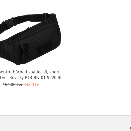
pentru bărbați spațioasă, sport,
ster - Rovicky PTR-RN-01-9220 BL
154,00 Lei
84,00 Lei