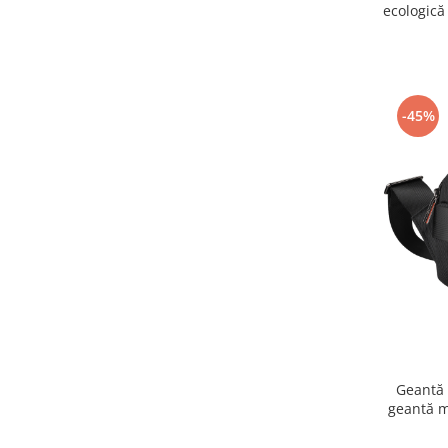
ecologică
-45%
Geantă
geantă m
crossbo