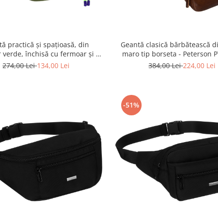
ă practică și spațioasă, din
Geantă clasică bărbătească di
r verde, închisă cu fermoar și o
maro tip borseta - Peterson 
egantă - Peterson PTR-PTN SWY-
BP001-TUM-0567 B
274,00 Lei
134,00 Lei
384,00 Lei
224,00 Lei
02-7000 GREE
-51%