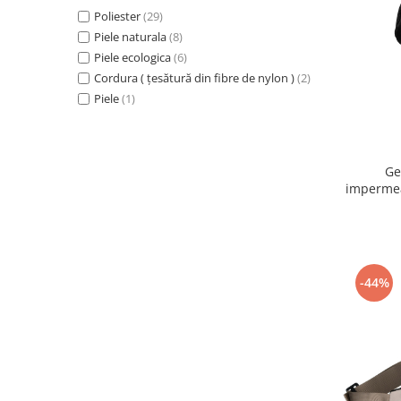
Poliester
(29)
Piele naturala
(8)
Piele ecologica
(6)
Cordura ( țesătură din fibre de nylon )
(2)
Piele
(1)
Ge
impermea
PT
-44%