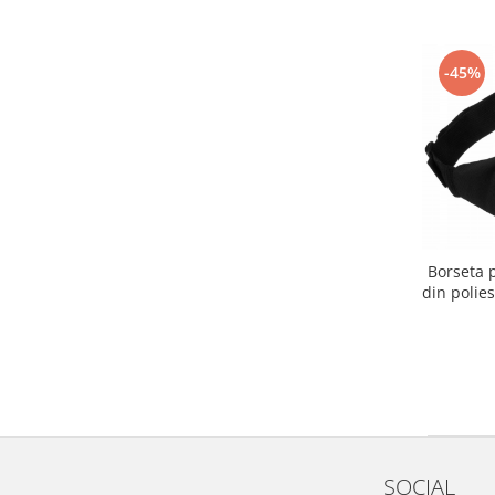
-45%
Borseta 
din polie
SOCIAL