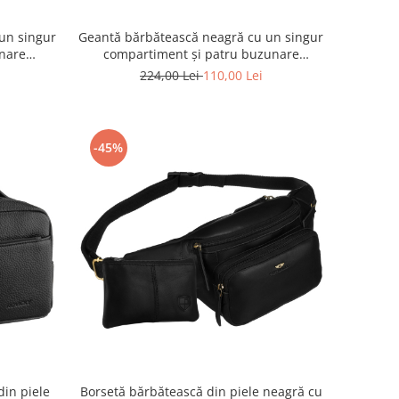
un singur
Geantă bărbătească neagră cu un singur
unare
compartiment și patru buzunare
TN-73220-
suplimentare, confecționată din Cordura
224,00 Lei
110,00 Lei
- Peterson PTR-PTN-73224-2195 BLACK
-45%
in piele
Borsetă bărbătească din piele neagră cu