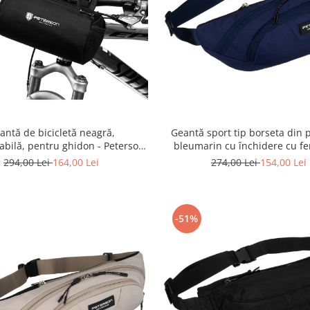
antă de bicicletă neagră,
Geantă sport tip borseta din p
bilă, pentru ghidon - Peterson
bleumarin cu închidere cu fe
R-PTN ML08-FAB-7684 BL
Peterson PTR-PTN SWY-01-84
294,00 Lei
164,00 Lei
274,00 Lei
154,00 Lei
-51%