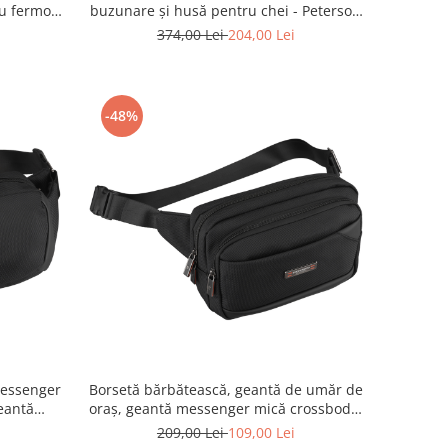
cu fermoar
buzunare și husă pentru chei - Peterson
9 BLACK
PTR-PTN BP001E-OPU-6910
374,00 Lei
204,00 Lei
-48%
messenger
Borsetă bărbătească, geantă de umăr de
eantă
oraș, geantă messenger mică crossbody,
-PTN MS1-
neagră, ușoară, cu fermoar - Peterson
209,00 Lei
109,00 Lei