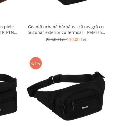
n piele,
Geantă urbană bărbătească neagră cu
PTR-PTN
buzunar exterior cu fermoar - Peterson
PTR-PTN-73222-2171 BLACK
224,00 Lei
110,00 Lei
-51%