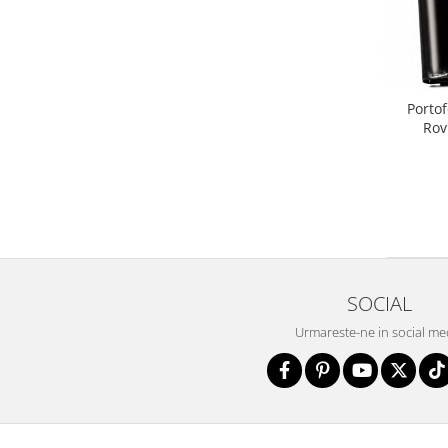
Portof
Rov
SOCIAL
Urmareste-ne in social me