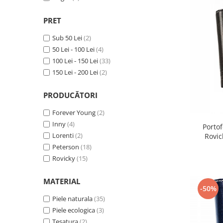
PRET
Sub 50 Lei
(2)
50 Lei - 100 Lei
(4)
100 Lei - 150 Lei
(33)
150 Lei - 200 Lei
(2)
PRODUCĂTORI
Forever Young
(2)
Inny
(4)
Portof
Lorenti
(2)
Rovic
Peterson
(18)
Rovicky
(15)
MATERIAL
-50%
Piele naturala
(35)
Piele ecologica
(3)
Tesatura
(2)