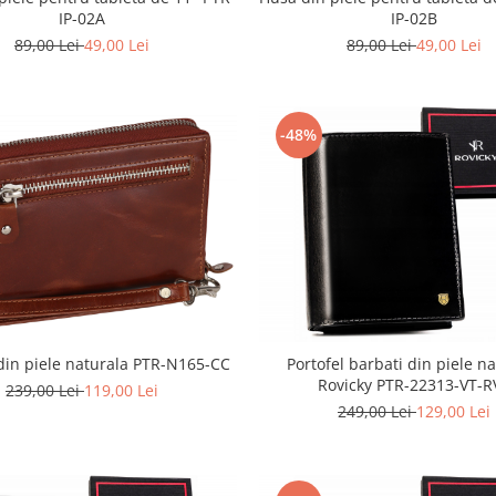
IP-02A
IP-02B
89,00 Lei
49,00 Lei
89,00 Lei
49,00 Lei
-48%
 din piele naturala PTR-N165-CC
Portofel barbati din piele n
Rovicky PTR-22313-VT-R
239,00 Lei
119,00 Lei
249,00 Lei
129,00 Lei