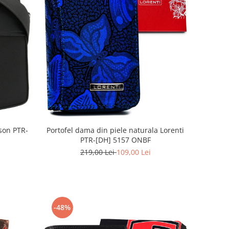
Portofel dama din piele naturala Lorenti
son PTR-
PTR-[DH] 5157 ONBF
219,00 Lei
109,00 Lei
-48%