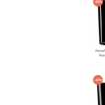
-48%
Portof
Rov
-48%