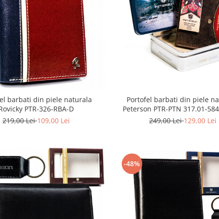
el barbati din piele naturala
Portofel barbati din piele n
Rovicky PTR-326-RBA-D
Peterson PTR-PTN 317.01-58
219,00 Lei
109,00 Lei
249,00 Lei
129,00 Lei
-48%