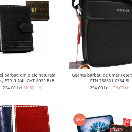
el barbati din piele naturala
Geanta barbati de umar Peter
ky PTR-R-N4L-GAT-8922 B+B
PTN 788801-0334 BL
224,00 Lei
69,00 Lei
294,00 Lei
129,00 Lei
-48%