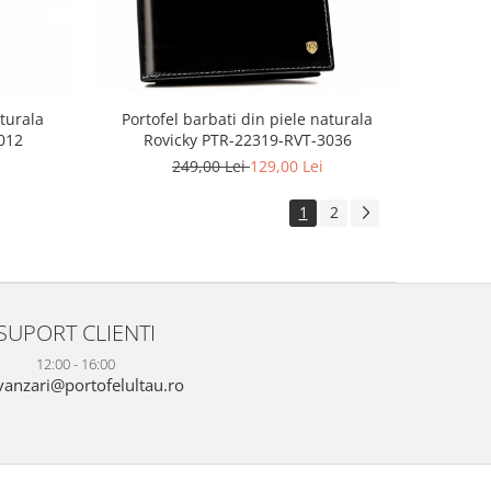
Portofel barbati din piele naturala
aturala
Rovicky PTR-22319-RVT-3036
012
249,00 Lei
129,00 Lei
1
2
SUPORT CLIENTI
12:00 - 16:00
anzari@portofelultau.ro