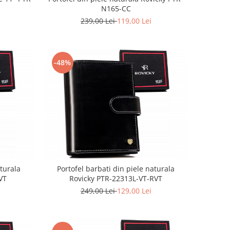
N165-CC
239,00 Lei
119,00 Lei
-48%
aturala
Portofel barbati din piele naturala
VT
Rovicky PTR-22313L-VT-RVT
249,00 Lei
129,00 Lei