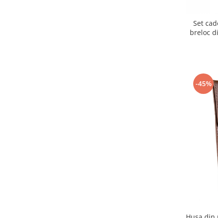
Set cad
breloc d
-45%
Husa din 