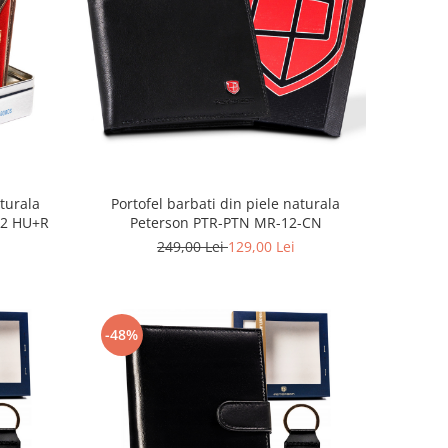
aturala
Portofel barbati din piele naturala
42 HU+R
Peterson PTR-PTN MR-12-CN
249,00 Lei
129,00 Lei
-48%