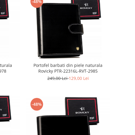
-48%
aturala
Portofel barbati din piele naturala
978
Rovicky PTR-22316L-RVT-2985
249,00 Lei
129,00 Lei
-48%