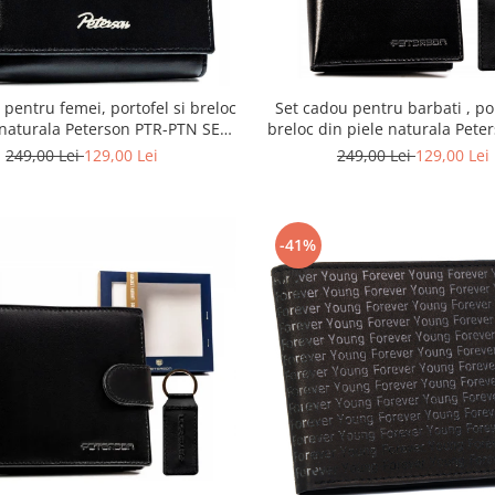
 pentru femei, portofel si breloc
Set cadou pentru barbati , por
 naturala Peterson PTR-PTN SET-
breloc din piele naturala Pete
D-02-KCS
PTN SET-M-N4-KCS
249,00 Lei
129,00 Lei
249,00 Lei
129,00 Lei
-41%