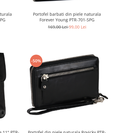
aturala
Portofel barbati din piele naturala
SPG
Forever Young PTR-701-SPG
169,00 Lei
99,00 Lei
-50%
Portofel din piele naturala Rovicky PTR-
e 11" PTR-