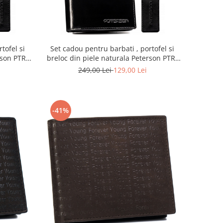
tofel si
Set cadou pentru barbati , portofel si
rson PTR-
breloc din piele naturala Peterson PTR-
PTN SET-M-N4L-KCS
249,00 Lei
129,00 Lei
-41%