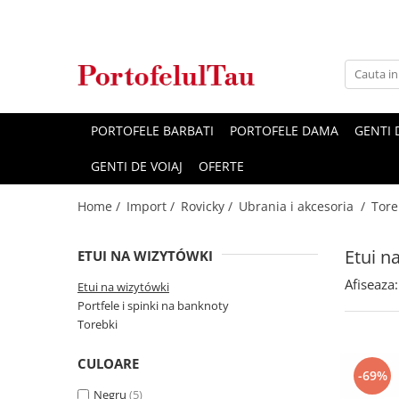
Genti Dama
Rucsacuri
Accesorii Barbati
Idei Cadouri
Accesorii Dama
Genti Office
Rucsacuri Dama
Borsete Barbati
Cadouri pentru barbati
Seturi Cadou Femei
Clutch / Posete Plic
Rucsacuri Barbati
Curele Barbati
Cadouri pentru femei
Borsete Dama
PORTOFELE BARBATI
PORTOFELE DAMA
GENTI
Genti Casual
Ghiozdane
Genti Barbati de Umar
GENTI DE VOIAJ
OFERTE
Genti Piele Naturala
Seturi Cadou
Home /
Import /
Rovicky /
Ubrania i akcesoria /
Tore
Genti multifunctionale mamici
Etui n
ETUI NA WIZYTÓWKI
Afiseaza:
Etui na wizytówki
Portfele i spinki na banknoty
Torebki
CULOARE
-69%
Negru
(5)