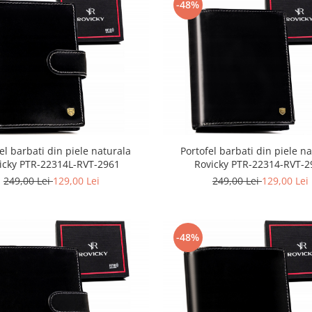
-48%
el barbati din piele naturala
Portofel barbati din piele n
icky PTR-22314L-RVT-2961
Rovicky PTR-22314-RVT-2
249,00 Lei
129,00 Lei
249,00 Lei
129,00 Lei
-48%