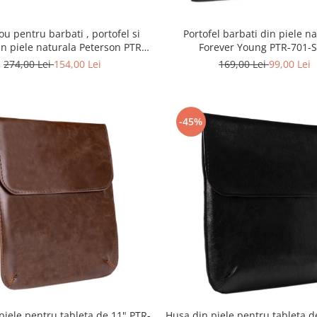
ou pentru barbati , portofel si
Portofel barbati din piele n
in piele naturala Peterson PTR-
Forever Young PTR-701-
PTN SET-M-N992L-KCS
274,00 Lei
154,00 Lei
169,00 Lei
99,00 Lei
-45%
piele pentru tableta de 11" PTR-
Husa din piele pentru tableta d