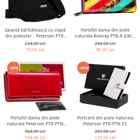
Geantă bărbătească cu clapă
Portofel dama din piele
din poliester - Peterson PTR-
naturala Rovicky PTR-R-6303-
PTN 6524-5765 BL
PAT-6939 MULT
224,00 Lei
244,00 Lei
79,00 Lei
99,00 Lei
-46%
-48%
Portofel dama din piele
Portcard din piele naturala
naturala Peterson PTR-PTN
Peterson PTR-PTN ES
PL-721-1506
304,00 Lei
269,00 Lei
164,00 Lei
139,00 Lei