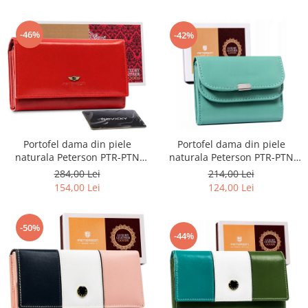
-46%
-42%
Portofel dama din piele
Portofel dama din piele
naturala Peterson PTR-PTN
naturala Peterson PTR-PTN
438 2-3-1-5989 R
RD-GC02-MCL-4383
284,00 Lei
214,00 Lei
154,00 Lei
124,00 Lei
-50%
-44%