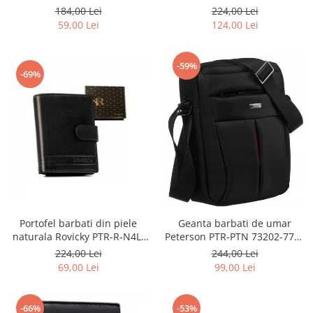
2900-BIC
Rovicky PTR-RSPV-001P-5277
224,00 Lei
184,00 Lei
GOLD
124,00 Lei
59,00 Lei
-59%
-69%
Portofel barbati din piele
Geanta barbati de umar
naturala Rovicky PTR-R-N4L-
Peterson PTR-PTN 73202-7738
GAT-8922 B+B
BL
224,00 Lei
244,00 Lei
69,00 Lei
99,00 Lei
-66%
-53%