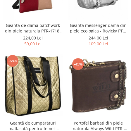
Geanta de dama patchwork
Geanta messenger dama din
din piele naturala PTR-1718-
piele ecologica - Rovicky PTR-
SKL-6922 MULTI
R-TOR-ALE-2-3776 SIL
224,00 Lei
244,00 Lei
59,00 Lei
109,00 Lei
-68%
-45%
Portofel barbati din piele
Geantă de cumpărături
naturala Always Wild PTR-
matlasată pentru femei -