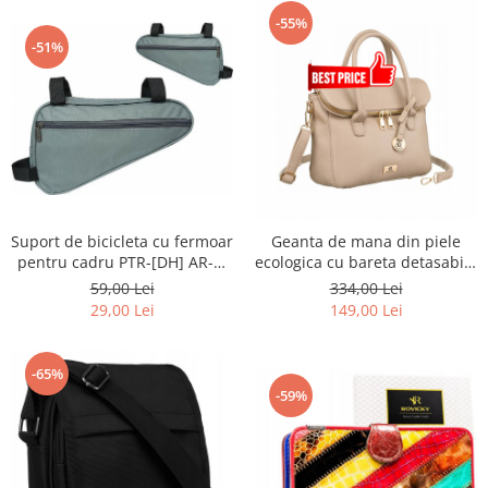
-55%
-51%
Suport de bicicleta cu fermoar
Geanta de mana din piele
pentru cadru PTR-[DH] AR-S-
ecologica cu bareta detasabila
103
- Rovicky PTR-R-TOR-ALE-8-
59,00 Lei
334,00 Lei
1087 D.B
29,00 Lei
149,00 Lei
-65%
-59%