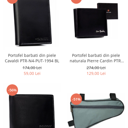
Portofel barbati din piele
Portofel barbati din piele
Cavaldi PTR-N4-PUT-1994 BL
naturala Pierre Cardin PTR-
8806 TILAK51
174,00 Lei
274,00 Lei
59,00 Lei
129,00 Lei
-56%
-51%