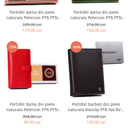
Portofel dama din piele
Portofel dama din piele
naturala Peterson PTR-PTN
naturala Peterson PTR-PTN
RD-08-GCL-S-3805
RD-12-GCL-S-3737
274,00 Lei
239,00 Lei
154,00 Lei
119,00 Lei
-75%
-50%
Portofel dama din piele
Portofel barbati din piele
naturala Peterson PTR-PTN
naturala Rovicky PTR-N4-RVT-
RD-42-GCL
3135
394,00 Lei
219,00 Lei
99,00 Lei
109,00 Lei