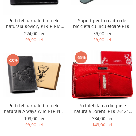
Portofel barbati din piele
Suport pentru cadru de
naturala Rovicky PTR-R-RM-
bicicletă cu încuietoare PTR-
11-GCL-1834 BL
AR-S-101
224,00 Lei
59,00 Lei
99,00 Lei
29,00 Lei
-55%
-50%
Portofel barbati din piele
Portofel dama din piele
naturala Always Wild PTR-N4-
naturala Lorenti PTR-76121-
CHM-HORSE BL
MSD-9306 RE
199,00 Lei
334,00 Lei
99,00 Lei
149,00 Lei