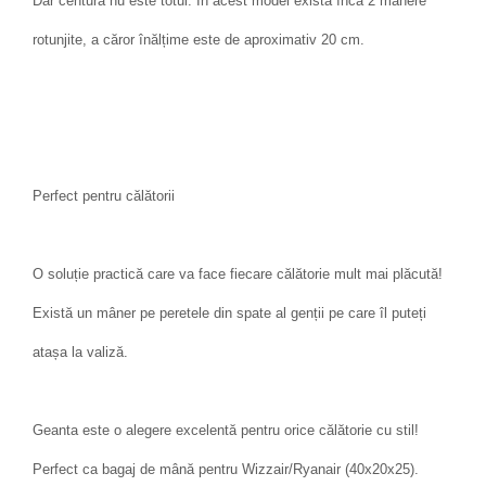
Dar centura nu este totul. În acest model există încă 2 mânere
rotunjite, a căror înălțime este de aproximativ 20 cm.
Perfect pentru călătorii
O soluție practică care va face fiecare călătorie mult mai plăcută!
Există un mâner pe peretele din spate al genții pe care îl puteți
atașa la valiză.
Geanta este o alegere excelentă pentru orice călătorie cu stil!
Perfect ca bagaj de mână pentru Wizzair/Ryanair (40x20x25).