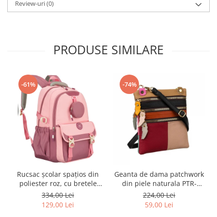
Review-uri
(0)
PRODUSE SIMILARE
-61%
-74%
Rucsac școlar spațios din
Geanta de dama patchwork
poliester roz, cu bretele
din piele naturala PTR-
reglabile - Peterson PTR-
1718-SKL-6922 MULTI
334,00 Lei
224,00 Lei
PTN 8610-1327 PINK
129,00 Lei
59,00 Lei