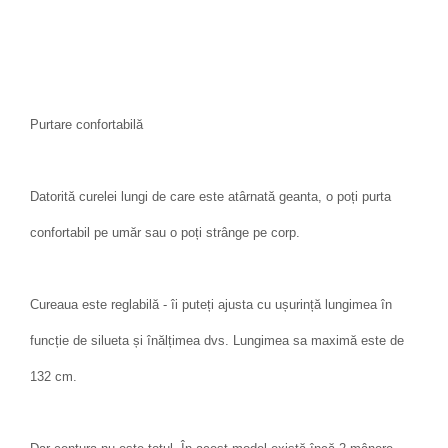
Purtare confortabilă
Datorită curelei lungi de care este atârnată geanta, o poți purta
confortabil pe umăr sau o poți strânge pe corp.
Cureaua este reglabilă - îi puteți ajusta cu ușurință lungimea în
funcție de silueta și înălțimea dvs. Lungimea sa maximă este de
132 cm.