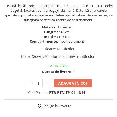
Geantă de călătorie din material sintetic cu model, acoperită cu model
vegetal. Excelent pentru bagajul de mână. Datorită unei curele
speciale, o poți atașa de mânerul telescopic al valizei. De asemenea, va
funcționa perfect ca geantă de antrenament.
Material:
Poliester
Lungime:
40 cm
Inaltime:
25 cm
Compartimente:
1 compartiment
Culoare
:
Multicolor
Kolor Główny Versiune
:
zielony|multicolor
IN STOC
Durata de livrare:
1
ADAUGA IN COS
Cod Produs:
PTR-PTN TP-04-1314
Adauga la Favorite