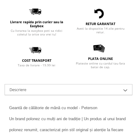
Livrare rapida prin curier sau la
RETUR GARANTAT
Easybox
Aveti la dispozitie 14 zile pentru
Cu livrarea la easybox poti sa ridici
retur.
coletul la orice ora vrei tu!
PLATA ONLINE
COST TRANSPORT
Plateste online cu cardul tau fara
Taxa de livrare - 19.99 lei
batai de cap.
Descriere
Geantă de călătorie de mână cu model - Peterson
Un brand polonez cu mulți ani de tradiție | Un produs al unui brand
polonez renumit, caracterizat prin stil original și atenție la fiecare