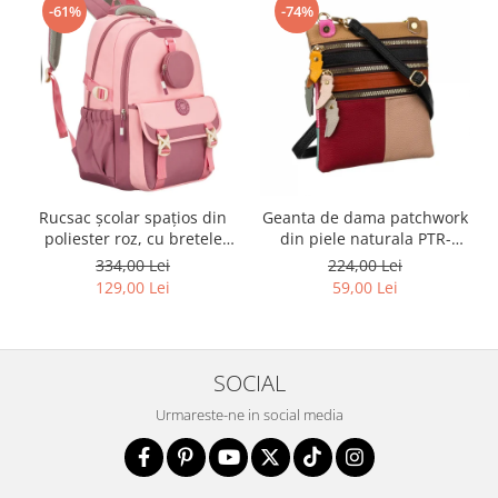
-61%
-74%
Rucsac școlar spațios din
Geanta de dama patchwork
poliester roz, cu bretele
din piele naturala PTR-
reglabile - Peterson PTR-
1718-SKL-6922 MULTI
334,00 Lei
224,00 Lei
PTN 8610-1327 PINK
129,00 Lei
59,00 Lei
SOCIAL
Urmareste-ne in social media