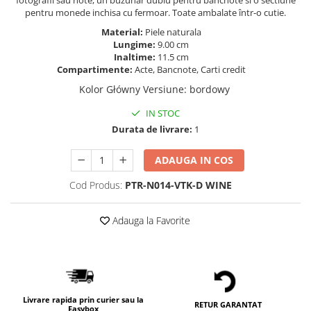
fotografii sau note, un buzunar dublu pentru bancnote si o sectiune
pentru monede inchisa cu fermoar. Toate ambalate într-o cutie.
Material:
Piele naturala
Lungime:
9.00 cm
Inaltime:
11.5 cm
Compartimente:
Acte, Bancnote, Carti credit
Kolor Główny Versiune
:
bordowy
IN STOC
Durata de livrare:
1
ADAUGA IN COS
Cod Produs:
PTR-N014-VTK-D WINE
Adauga la Favorite
Livrare rapida prin curier sau la
RETUR GARANTAT
Easybox