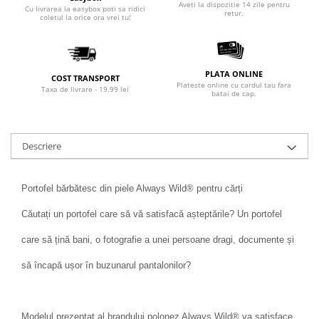
Aveti la dispozitie 14 zile pentru
Cu livrarea la easybox poti sa ridici
retur.
coletul la orice ora vrei tu!
PLATA ONLINE
COST TRANSPORT
Plateste online cu cardul tau fara
Taxa de livrare - 19.99 lei
batai de cap.
Descriere
Portofel bărbătesc din piele Always Wild® pentru cărți
Căutați un portofel care să vă satisfacă așteptările? Un portofel
care să țină bani, o fotografie a unei persoane dragi, documente și
să încapă ușor în buzunarul pantalonilor?
Modelul prezentat al brandului polonez Always Wild® va satisface