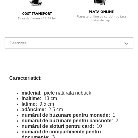
PLATA ONLINE
COST TRANSPORT
Plateste online cu cardul tau fara
Taxa de livrare - 19.99 lei
batai de cap.
Descriere
Caracteristici:
material:
piele naturala nubuck
inaltime:
13 cm
latime:
9,5 cm
adâncime:
2,5 cm
numărul de buzunare pentru monede:
1
numărul de buzunare pentru bancnote:
2
numărul de sloturi pentru card:
10
numărul de compartimente pentru
documente:
3