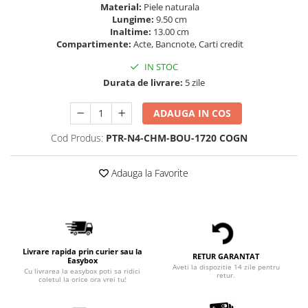
Material:
Piele naturala
Lungime:
9.50 cm
Inaltime:
13.00 cm
Compartimente:
Acte, Bancnote, Carti credit
IN STOC
Durata de livrare:
5 zile
ADAUGA IN COS
Cod Produs:
PTR-N4-CHM-BOU-1720 COGN
Adauga la Favorite
Livrare rapida prin curier sau la
RETUR GARANTAT
Easybox
Aveti la dispozitie 14 zile pentru
Cu livrarea la easybox poti sa ridici
retur.
coletul la orice ora vrei tu!