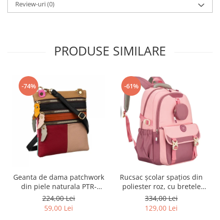
Review-uri
(0)
PRODUSE SIMILARE
-74%
-61%
Geanta de dama patchwork
Rucsac școlar spațios din
din piele naturala PTR-
poliester roz, cu bretele
1718-SKL-6922 MULTI
reglabile - Peterson PTR-
224,00 Lei
334,00 Lei
PTN 8610-1327 PINK
59,00 Lei
129,00 Lei