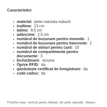
Caracteristici:
material:
piele naturala nubuck
inaltime:
13 cm
latime:
9,5 cm
adâncime:
2,5 cm
numărul de buzunare pentru monede:
1
numărul de buzunare pentru bancnote:
2
numărul de sloturi pentru card:
10
numărul de compartimente pentru
documente:
3
închizătoare:
niciuna
Oprire RFID:
da
găzduiește certificat de înregistrare:
da
cutie cadou:
da
Portofel mare, vertical pentru bărbați, din piele naturală - Always