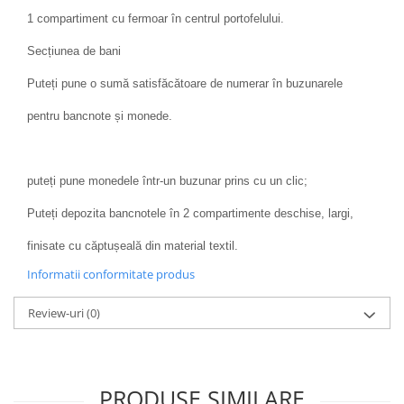
1 compartiment cu fermoar în centrul portofelului.
Secțiunea de bani
Puteți pune o sumă satisfăcătoare de numerar în buzunarele
pentru bancnote și monede.
puteți pune monedele într-un buzunar prins cu un clic;
Puteți depozita bancnotele în 2 compartimente deschise, largi,
finisate cu căptușeală din material textil.
Informatii conformitate produs
Review-uri
(0)
PRODUSE SIMILARE