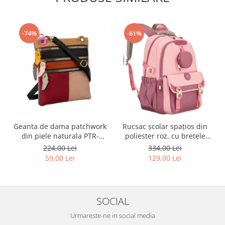
-74%
-61%
Geanta de dama patchwork
Rucsac școlar spațios din
din piele naturala PTR-
poliester roz, cu bretele
1718-SKL-6922 MULTI
reglabile - Peterson PTR-
224,00 Lei
334,00 Lei
PTN 8610-1327 PINK
59,00 Lei
129,00 Lei
SOCIAL
Urmareste-ne in social media