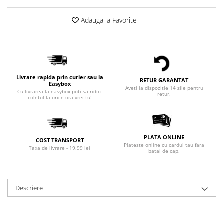
Adauga la Favorite
Livrare rapida prin curier sau la
RETUR GARANTAT
Easybox
Aveti la dispozitie 14 zile pentru
Cu livrarea la easybox poti sa ridici
retur.
coletul la orice ora vrei tu!
PLATA ONLINE
COST TRANSPORT
Plateste online cu cardul tau fara
Taxa de livrare - 19.99 lei
batai de cap.
Descriere