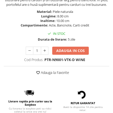
buzunare pentru carduri și un buzunar larg pentru bancnote. În plus,
portofelul are o husă suplimentară pentru carduri cu trei buzunare.
Material:
Piele naturala
Lungime:
8.00 cm
Inaltime:
10.00 cm
Compartimente:
Acte, Bancnote, Carti credit
IN STOC
Durata de livrare:
5 zile
ADAUGA IN COS
Cod Produs:
PTR-N9001-VTK-D WINE
Adauga la Favorite
Livrare rapida prin curier sau la
RETUR GARANTAT
Easybox
Aveti la dispozitie 14 zile pentru
Cu livrarea la easybox poti sa ridici
retur.
coletul la orice ora vrei tu!