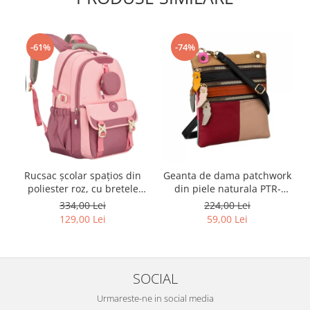
-61%
-74%
Rucsac școlar spațios din
Geanta de dama patchwork
poliester roz, cu bretele
din piele naturala PTR-
reglabile - Peterson PTR-
1718-SKL-6922 MULTI
334,00 Lei
224,00 Lei
PTN 8610-1327 PINK
129,00 Lei
59,00 Lei
SOCIAL
Urmareste-ne in social media