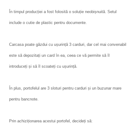
În timpul producției a fost folosită o soluție neobișnuită. Setul
include o cutie de plastic pentru documente.
Carcasa poate găzdui cu ușurință 3 carduri, dar cel mai convenabil
este să depozitați un card în ea, ceea ce vă permite să îl
introduceți și să îl scoateți cu ușurință.
În plus, portofelul are 3 sloturi pentru carduri și un buzunar mare
pentru bancnote.
Prin achiziționarea acestui portofel, decideți să: