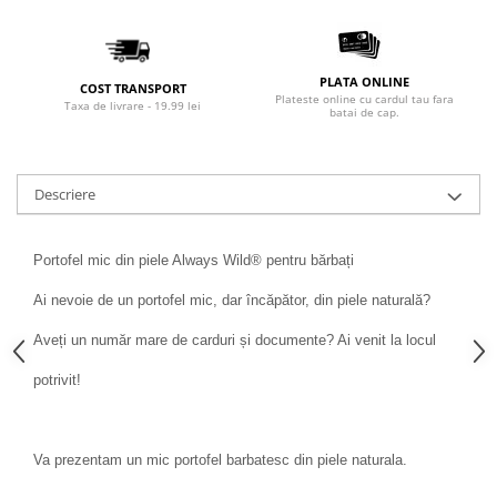
PLATA ONLINE
COST TRANSPORT
Plateste online cu cardul tau fara
Taxa de livrare - 19.99 lei
batai de cap.
Descriere
Portofel mic din piele Always Wild® pentru bărbați
Ai nevoie de un portofel mic, dar încăpător, din piele naturală?
Aveți un număr mare de carduri și documente? Ai venit la locul
potrivit!
Va prezentam un mic portofel barbatesc din piele naturala.