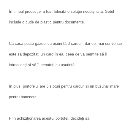
În timpul producției a fost folosită o soluție neobișnuită. Setul
include o cutie de plastic pentru documente.
Carcasa poate găzdui cu ușurință 3 carduri, dar cel mai convenabil
este să depozitați un card în ea, ceea ce vă permite să îl
introduceți și să îl scoateți cu ușurință.
În plus, portofelul are 3 sloturi pentru carduri și un buzunar mare
pentru bancnote.
Prin achiziționarea acestui portofel, decideți să: