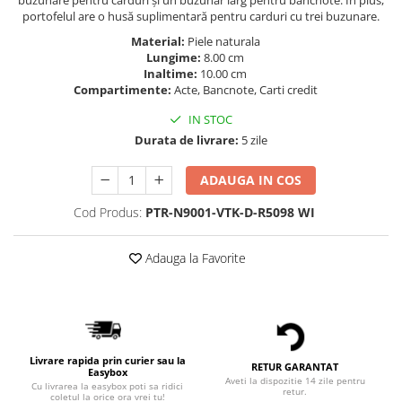
buzunare pentru carduri și un buzunar larg pentru bancnote. În plus,
portofelul are o husă suplimentară pentru carduri cu trei buzunare.
Material:
Piele naturala
Lungime:
8.00 cm
Inaltime:
10.00 cm
Compartimente:
Acte, Bancnote, Carti credit
IN STOC
Durata de livrare:
5 zile
ADAUGA IN COS
Cod Produs:
PTR-N9001-VTK-D-R5098 WI
Adauga la Favorite
Livrare rapida prin curier sau la
RETUR GARANTAT
Easybox
Aveti la dispozitie 14 zile pentru
Cu livrarea la easybox poti sa ridici
retur.
coletul la orice ora vrei tu!