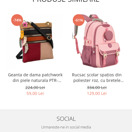
-74%
-61%
Geanta de dama patchwork
Rucsac școlar spațios din
din piele naturala PTR-
poliester roz, cu bretele
1718-SKL-6922 MULTI
reglabile - Peterson PTR-
224,00 Lei
334,00 Lei
PTN 8610-1327 PINK
59,00 Lei
129,00 Lei
SOCIAL
Urmareste-ne in social media