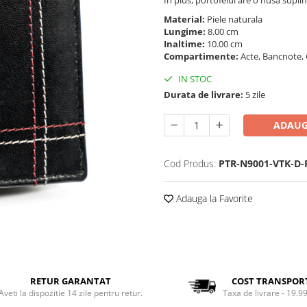
Material:
Piele naturala
Lungime:
8.00 cm
Inaltime:
10.00 cm
Compartimente:
Acte, Bancnote, 
IN STOC
Durata de livrare:
5 zile
ADAUG
Cod Produs:
PTR-N9001-VTK-D-
Adauga la Favorite
RETUR GARANTAT
COST TRANSPOR
Aveti la dispozitie 14 zile pentru retur.
Taxa de livrare - 19.99