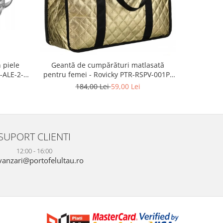
 piele
Geantă d
Geantă de cumpărături matlasată
-ALE-2-
modă, gea
pentru femei - Rovicky PTR-RSPV-001P-
piele e
5277 GOLD
2
184,00 Lei
59,00 Lei
SUPORT CLIENTI
12:00 - 16:00
anzari@portofelultau.ro