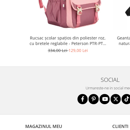
Rucsac școlar spațios din poliester roz,
Geanta
cu bretele reglabile - Peterson PTR-PTN
natur
8610-1327 PINK
334,00 Lei
129,00 Lei
SOCIAL
Urmareste-ne in social me
MAGAZINUL MEU
CLIENTI