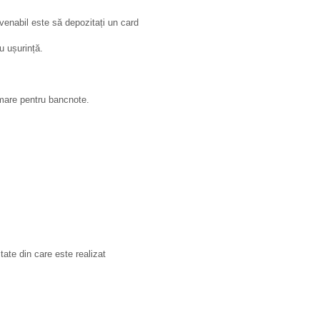
venabil este să depozitați un card
u ușurință.
r mare pentru bancnote.
litate din care este realizat