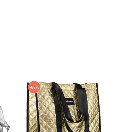
-68%
-57%