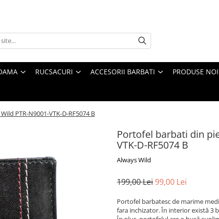
 DAMA
RUCSACURI
ACCESORII BARBATI
PRODUSE NOI
ys Wild PTR-N9001-VTK-D-RF5074 B
Portofel barbati din p
VTK-D-RF5074 B
Always Wild
199,00 Lei
99,00 Lei
Portofel barbatesc de marime medie, v
fara inchizator. În interior există 
În plus, portofelul are o husă supl