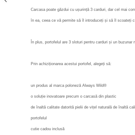
Carcasa poate găzdui cu ușurință 3 carduri, dar cel mai con
în ea, ceea ce vă permite să îl introduceți și să îl scoateți c
În plus, portofelul are 3 sloturi pentru carduri și un buzuna
Prin achiziționarea acestui portofel, alegeți să:
un produs al marca poloneză Always Wild®
o soluție inovatoare precum o carcasă din plastic
de înaltă calitate datorită pielii de vițel naturală de înaltă ca
portofelul
cutie cadou inclusă