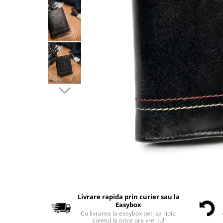
Livrare rapida prin curier sau la
Easybox
Cu livrarea la easybox poti sa ridici
coletul la orice ora vrei tu!