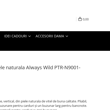
0,00
IDEI CADOURI
ACCESORII DAMA
iele naturala Always Wild PTR-N9001-
ertical, din piele naturala de vitel de buna calitate. Pliabil,
3 buzunare pentru carduri și un buzunar larg pentru bancnote.
imentară pentru carduri cu trei buzunare.