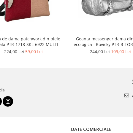
 de dama patchwork din piele
Geanta messenger dama din
ala PTR-1718-SKL-6922 MULTI
ecologica - Rovicky PTR-R-TOR
3776 SIL
224,00 Lei
59,00 Lei
244,00 Lei
109,00 Lei
dia
v
DATE COMERCIALE