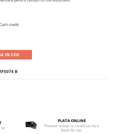
Carti credit
A IN COS
RF5074 B
PLATA ONLINE
T
Plateste online cu cardul tau fara
 lei
batai de cap.