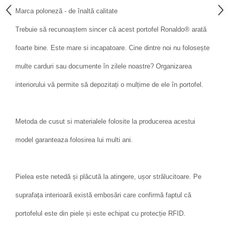
Marca poloneză - de înaltă calitate
Trebuie să recunoaștem sincer că acest portofel Ronaldo® arată
foarte bine. Este mare si incapatoare. Cine dintre noi nu folosește
multe carduri sau documente în zilele noastre? Organizarea
interiorului vă permite să depozitați o mulțime de ele în portofel.
Metoda de cusut si materialele folosite la producerea acestui
model garanteaza folosirea lui multi ani.
Pielea este netedă și plăcută la atingere, ușor strălucitoare. Pe
suprafața interioară există embosări care confirmă faptul că
portofelul este din piele și este echipat cu protecție RFID.