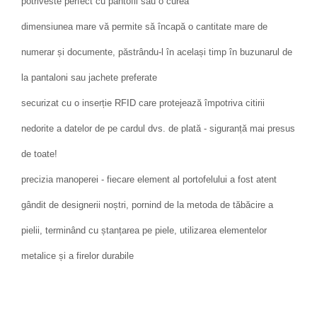
potriveste perfect cu pantofii sau o curea
dimensiunea mare vă permite să încapă o cantitate mare de
numerar și documente, păstrându-l în același timp în buzunarul de
la pantaloni sau jachete preferate
securizat cu o inserție RFID care protejează împotriva citirii
nedorite a datelor de pe cardul dvs. de plată - siguranță mai presus
de toate!
precizia manoperei - fiecare element al portofelului a fost atent
gândit de designerii noștri, pornind de la metoda de tăbăcire a
pielii, terminând cu ștanțarea pe piele, utilizarea elementelor
metalice și a firelor durabile