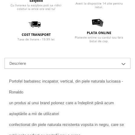
Easybox
Aveti la dispozitie 14 zile pentru
Cu livrarea la easybox poti sa ridici
retur.
coletul la orice ora vrei tu!
PLATA ONLINE
COST TRANSPORT
Plateste online cu cardul tau fara
Taxa de livrare - 19.99 lei
batai de cap.
Descriere
Portofel barbatesc incapator, vertical, din piele naturala lucioasa -
Ronaldo
un produs al unui brand polonez care a îndeplinit până acum
așteptările a mii de utilizatori
confectionat din piele naturala rezistenta vopsita in negru, care se