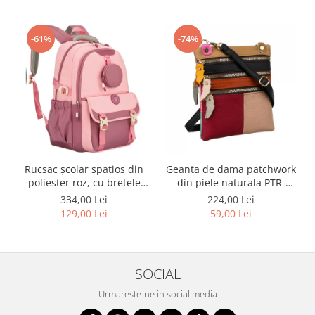
-61%
-74%
Rucsac școlar spațios din
Geanta de dama patchwork
poliester roz, cu bretele
din piele naturala PTR-
reglabile - Peterson PTR-
1718-SKL-6922 MULTI
334,00 Lei
224,00 Lei
PTN 8610-1327 PINK
129,00 Lei
59,00 Lei
SOCIAL
Urmareste-ne in social media