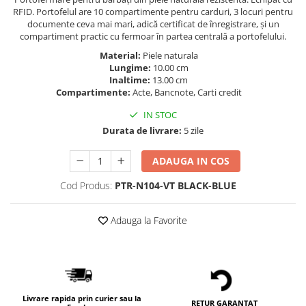
RFID. Portofelul are 10 compartimente pentru carduri, 3 locuri pentru
documente ceva mai mari, adică certificat de înregistrare, și un
compartiment practic cu fermoar în partea centrală a portofelului.
Material:
Piele naturala
Lungime:
10.00 cm
Inaltime:
13.00 cm
Compartimente:
Acte, Bancnote, Carti credit
IN STOC
Durata de livrare:
5 zile
ADAUGA IN COS
Cod Produs:
PTR-N104-VT BLACK-BLUE
Adauga la Favorite
Livrare rapida prin curier sau la
RETUR GARANTAT