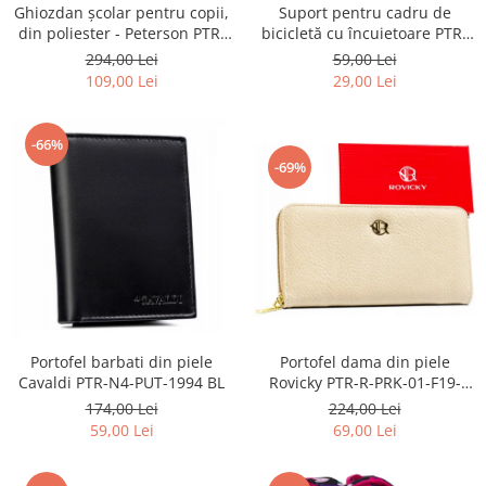
Ghiozdan școlar pentru copii,
Suport pentru cadru de
din poliester - Peterson PTR-
bicicletă cu încuietoare PTR-
PTN BIEDRONKA G28
AR-S-101
294,00 Lei
59,00 Lei
109,00 Lei
29,00 Lei
-66%
-69%
Portofel barbati din piele
Portofel dama din piele
Cavaldi PTR-N4-PUT-1994 BL
Rovicky PTR-R-PRK-01-F19-
2757 BE
174,00 Lei
224,00 Lei
59,00 Lei
69,00 Lei