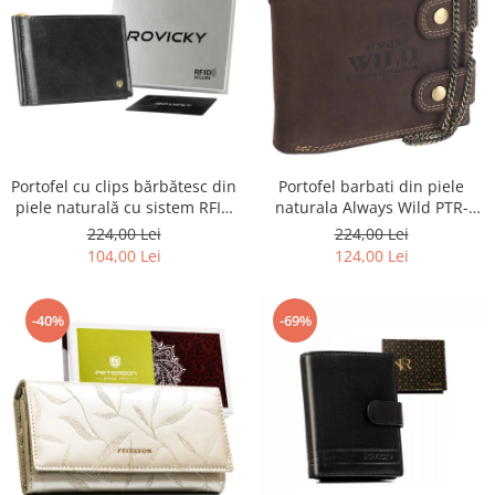
Portofel barbati din piele
Portofel cu clips bărbătesc din
naturala Always Wild PTR-
piele naturală cu sistem RFID
2900-BIC
- Rovicky PTR-N1908-RVT-9799
224,00 Lei
224,00 Lei
BLACK
124,00 Lei
104,00 Lei
-40%
-69%