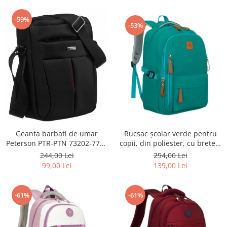
-59%
-53%
Geanta barbati de umar
Rucsac școlar verde pentru
Peterson PTR-PTN 73202-7738
copii, din poliester, cu bretele
BL
reglabile - Peterson PTR-PTN
244,00 Lei
294,00 Lei
BHX-01-9259 Gree
99,00 Lei
139,00 Lei
-61%
-61%