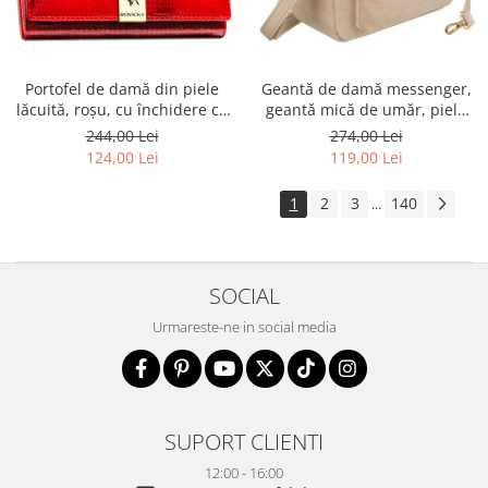
Portofel de damă din piele
Geantă de damă messenger,
lăcuită, roșu, cu închidere cu
geantă mică de umăr, piele
capsă - Rovicky PTR-RH-22-1-
ecologică, geantă bej cu
244,00 Lei
274,00 Lei
RS RED
fermoar la modă - Peterson
124,00 Lei
119,00 Lei
PTR-PTN MX02-P-7717-D.BE
1
2
3
140
...
SOCIAL
Urmareste-ne in social media
SUPORT CLIENTI
12:00 - 16:00