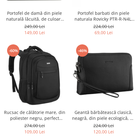
Portofel de damă din piele
Portofel barbati din piele
naturală lăcuită, de culoare
naturala Rovicky PTR-R-N4L-
bej, cu închidere cu capsă -
GAT-8922 B+B
249,00 Lei
224,00 Lei
Peterson
149,00 Lei
69,00 Lei
-60%
-46%
Rucsac de călătorie mare, din
Geantă bărbătească clasică,
poliester negru, perfect
neagră, din piele ecologică, cu
pentru bagajul de mână -
fermoar - Rovicky PTR-R-SDR-
274,00 Lei
224,00 Lei
Rovicky PTR-R-BHX-05-1020
01-1631 BLACK
109,00 Lei
120,00 Lei
BLACK