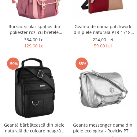
Rucsac școlar spațios din
Geanta de dama patchwork
poliester roz, cu bretele
din piele naturala PTR-1718-
reglabile - Peterson PTR-PTN
SKL-6922 MULTI
334,00 Lei
224,00 Lei
8610-1327 PINK
129,00 Lei
59,00 Lei
-59%
-55%
Geantă bărbătească din piele
Geanta messenger dama din
naturală de culoare neagră -
piele ecologica - Rovicky PTR-
Rovicky PTR-R-ST7-01-7571-
R-TOR-ALE-2-3776 SIL