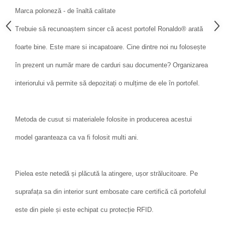
Marca poloneză - de înaltă calitate
Trebuie să recunoaștem sincer că acest portofel Ronaldo® arată
foarte bine. Este mare si incapatoare. Cine dintre noi nu folosește
în prezent un număr mare de carduri sau documente? Organizarea
interiorului vă permite să depozitați o mulțime de ele în portofel.
Metoda de cusut si materialele folosite in producerea acestui
model garanteaza ca va fi folosit multi ani.
Pielea este netedă și plăcută la atingere, ușor strălucitoare. Pe
suprafața sa din interior sunt embosate care certifică că portofelul
este din piele și este echipat cu protecție RFID.