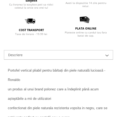
Easybox
Aveti la dispozitie 14 zile pentru
Cu livrarea la easybox poti sa ridici
retur.
coletul la orice ora vrei tu!
PLATA ONLINE
COST TRANSPORT
Plateste online cu cardul tau fara
Taxa de livrare - 19.99 lei
batai de cap.
Descriere
Portofel vertical pliabil pentru bărbați din piele naturală lucioasă -
Ronaldo
un produs al unui brand polonez care a îndeplinit până acum
așteptările a mii de utilizatori
confectionat din piele naturala rezistenta vopsita in negru, care se