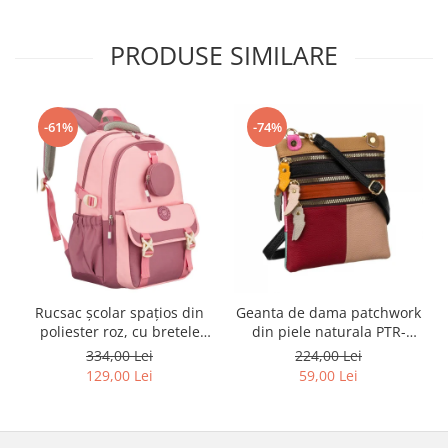
PRODUSE SIMILARE
-61%
-74%
Rucsac școlar spațios din
Geanta de dama patchwork
poliester roz, cu bretele
din piele naturala PTR-
reglabile - Peterson PTR-
1718-SKL-6922 MULTI
334,00 Lei
224,00 Lei
PTN 8610-1327 PINK
129,00 Lei
59,00 Lei