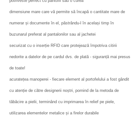
potriveste perfect cu pantofii sau o curea
dimensiune mare care vă permite să încapă o cantitate mare de
numerar și documente în el, păstrându-l în același timp în
buzunarul preferat al pantalonilor sau al jachetei
securizat cu o inserție RFID care protejează împotriva citirii
nedorite a datelor de pe cardul dvs. de plată - siguranță mai presus
de toate!
acuratețea manoperei - fiecare element al portofelului a fost gândit
cu atenție de către designerii noștri, pornind de la metoda de
tăbăcire a pielii, terminând cu imprimarea în relief pe piele,
utilizarea elementelor metalice și a firelor durabile