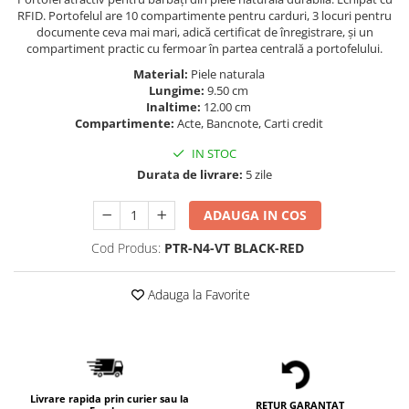
RFID. Portofelul are 10 compartimente pentru carduri, 3 locuri pentru
documente ceva mai mari, adică certificat de înregistrare, și un
compartiment practic cu fermoar în partea centrală a portofelului.
Material:
Piele naturala
Lungime:
9.50 cm
Inaltime:
12.00 cm
Compartimente:
Acte, Bancnote, Carti credit
IN STOC
Durata de livrare:
5 zile
ADAUGA IN COS
Cod Produs:
PTR-N4-VT BLACK-RED
Adauga la Favorite
Livrare rapida prin curier sau la
RETUR GARANTAT