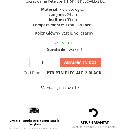
Rucsac dama Peterson PTR-PTN PLEC-ALE-2 BL
Material:
Piele ecologica
Lungime:
24 cm
Inaltime:
33 cm
Compartimente:
1 compartiment
Kolor Główny Versiune
:
czarny
IN STOC
Durata de livrare:
1
ADAUGA IN COS
Cod Produs:
PTR-PTN PLEC-ALE-2 BLACK
Adauga la Favorite
Livrare rapida prin curier sau la
RETUR GARANTAT
Easybox
Aveti la dispozitie 14 zile pentru
Cu livrarea la easybox poti sa ridici