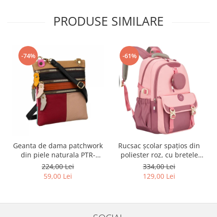
PRODUSE SIMILARE
-74%
-61%
Geanta de dama patchwork
Rucsac școlar spațios din
din piele naturala PTR-
poliester roz, cu bretele
1718-SKL-6922 MULTI
reglabile - Peterson PTR-
224,00 Lei
334,00 Lei
PTN 8610-1327 PINK
59,00 Lei
129,00 Lei