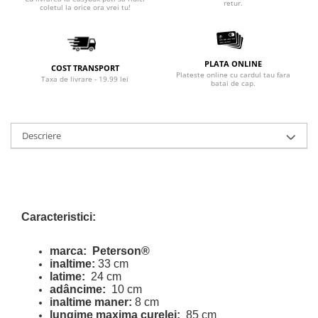
retur.
coletul la orice ora vrei tu!
PLATA ONLINE
COST TRANSPORT
Plateste online cu cardul tau fara
Taxa de livrare - 19.99 lei
batai de cap.
Descriere
Caracteristici:
marca:
Peterson®
inaltime:
33 cm
latime:
24 cm
adâncime:
10 cm
inaltime maner:
8 cm
lungime maxima curelei:
85 cm