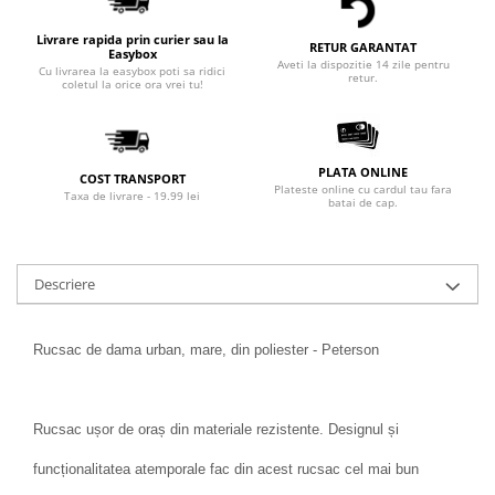
Livrare rapida prin curier sau la
RETUR GARANTAT
Easybox
Aveti la dispozitie 14 zile pentru
Cu livrarea la easybox poti sa ridici
retur.
coletul la orice ora vrei tu!
PLATA ONLINE
COST TRANSPORT
Plateste online cu cardul tau fara
Taxa de livrare - 19.99 lei
batai de cap.
Descriere
Rucsac de dama urban, mare, din poliester - Peterson
Rucsac ușor de oraș din materiale rezistente. Designul și
funcționalitatea atemporale fac din acest rucsac cel mai bun