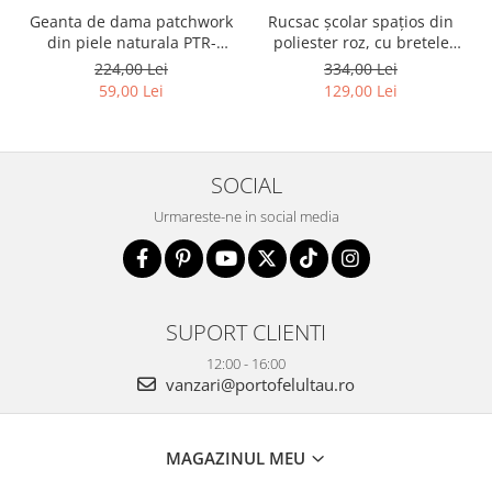
Geanta de dama patchwork
Rucsac școlar spațios din
din piele naturala PTR-
poliester roz, cu bretele
1718-SKL-6922 MULTI
reglabile - Peterson PTR-
224,00 Lei
334,00 Lei
PTN 8610-1327 PINK
59,00 Lei
129,00 Lei
SOCIAL
Urmareste-ne in social media
SUPORT CLIENTI
12:00 - 16:00
vanzari@portofelultau.ro
MAGAZINUL MEU