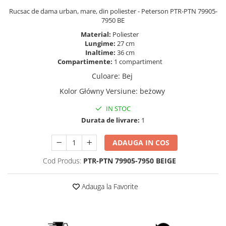
Rucsac de dama urban, mare, din poliester - Peterson PTR-PTN 79905-
7950 BE
Material:
Poliester
Lungime:
27 cm
Inaltime:
36 cm
Compartimente:
1 compartiment
Culoare
:
Bej
Kolor Główny Versiune
:
beżowy
IN STOC
Durata de livrare:
1
ADAUGA IN COS
Cod Produs:
PTR-PTN 79905-7950 BEIGE
Adauga la Favorite