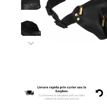
Livrare rapida prin curier sau la
Easybox
Cu livrarea la easybox poti sa ridici
coletul la orice ora vrei tu!