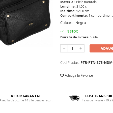
Material:
Piele naturala
Lungime:
31.00 cm
Inaltime:
12.00 cm
Compartimente:
1 compartimen
Culoare
:
Negru
IN STOC
Durata de livrare:
5 zile
ADAUG
Cod Produs:
PTR-PTN-375-NDM
Adauga la Favorite
RETUR GARANTAT
COST TRANSPOR
Aveti la dispozitie 14 zile pentru retur.
Taxa de livrare - 19.99