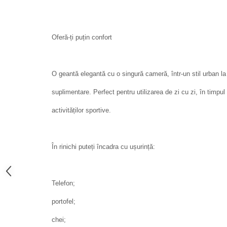
Oferă-ți puțin confort
O geantă elegantă cu o singură cameră, într-un stil urban 
suplimentare. Perfect pentru utilizarea de zi cu zi, în timpul p
activităților sportive.
În rinichi puteți încadra cu ușurință:
Telefon;
portofel;
chei;