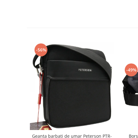
-56%
-49%
Bors
Geanta barbati de umar Peterson PTR-