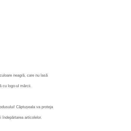
e culoare neagră, care nu lasă
 cu logo-ul mărcii.
rodusului! Căptușeala va proteja
 îndepărtarea articolelor.