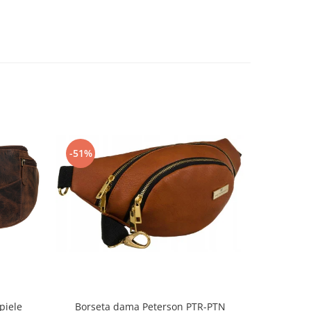
-51%
-45%
piele
Borseta dama Peterson PTR-PTN
Borseta di