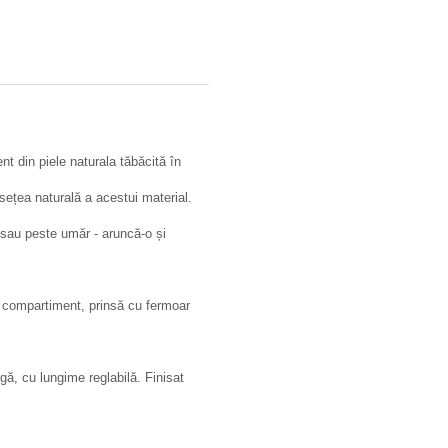
tent din piele naturala tăbăcită în
sețea naturală a acestui material.
i sau peste umăr - aruncă-o și
r compartiment, prinsă cu fermoar
ă, cu lungime reglabilă. Finisat