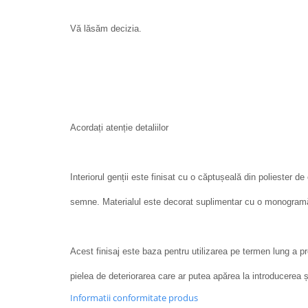
Vă lăsăm decizia.
Acordați atenție detaliilor
Interiorul genții este finisat cu o căptușeală din poliester d
semne. Materialul este decorat suplimentar cu o monogramă
Acest finisaj este baza pentru utilizarea pe termen lung a p
pielea de deteriorarea care ar putea apărea la introducerea și
Informatii conformitate produs