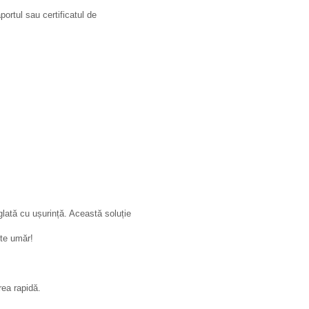
rtul sau certificatul de
glată cu ușurință. Această soluție
ste umăr!
rea rapidă.