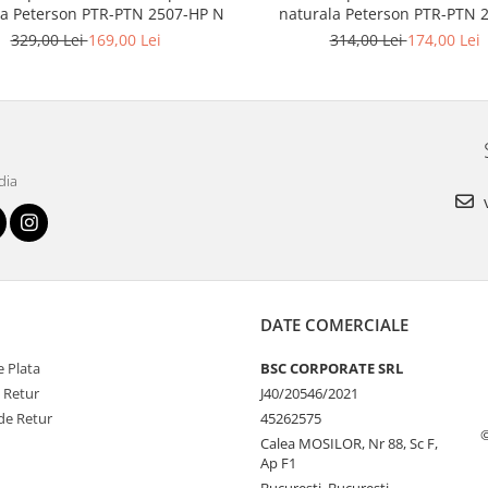
la Peterson PTR-PTN 2507-HP N
naturala Peterson PTR-PTN 
329,00 Lei
169,00 Lei
314,00 Lei
174,00 Lei
dia
v
DATE COMERCIALE
 Plata
BSC CORPORATE SRL
e Retur
J40/20546/2021
de Retur
45262575
Calea MOSILOR, Nr 88, Sc F,
Ap F1
Bucuresti, Bucuresti