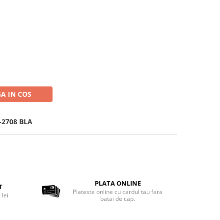
t
A IN COS
-2708 BLA
PLATA ONLINE
T
Plateste online cu cardul tau fara
 lei
batai de cap.