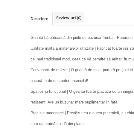
Review-uri
(0)
Descriere
Geantă bărbătească din piele cu buzunar frontal - Peterson
Calitate înaltă a materialelor utilizate | Fabricat foarte rezis
cel mai tradițional mod, ceea ce vă permite să arătați frumu
Convenabil de utilizat | O geantă de talie, purtată pe șoldur
bucură-te de un confort incredibil!
Spațios și funcțional | O geantă foarte practică cu un singu
rezistent. Are un buzunar mare suplimentar în față.
Precizia manoperei | Prevăzut cu o curea puternică, cu ching
cu o cataramă solidă din plastic.