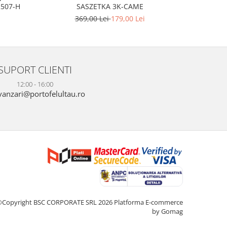
2507-H
SASZETKA 3K-CAME
369,00 Lei
179,00 Lei
3
SUPORT CLIENTI
12:00 - 16:00
anzari@portofelultau.ro
©Copyright BSC CORPORATE SRL 2026
Platforma E-commerce
by Gomag