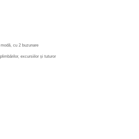
la modă, cu 2 buzunare
limbărilor, excursiilor și tuturor