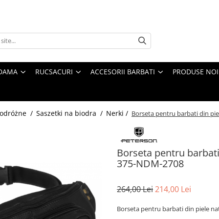
 DAMA
RUCSACURI
ACCESORII BARBATI
PRODUSE NOI
 podróżne /
Saszetki na biodra /
Nerki /
Borseta pentru barbati din p
Borseta pentru barbati
375-NDM-2708
264,00 Lei
214,00 Lei
Borseta pentru barbati din piele 