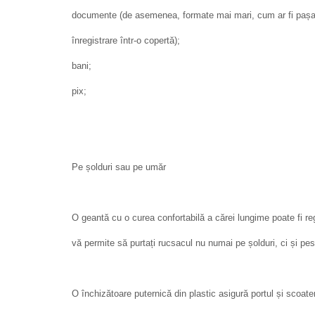
documente (de asemenea, formate mai mari, cum ar fi pașapo
înregistrare într-o copertă);
bani;
pix;
Pe șolduri sau pe umăr
O geantă cu o curea confortabilă a cărei lungime poate fi re
vă permite să purtați rucsacul nu numai pe șolduri, ci și pe
O închizătoare puternică din plastic asigură portul și scoate